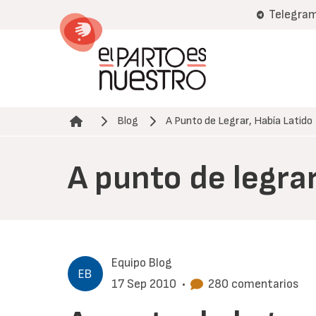
Pasar
Telegra
al
contenido
principal
Blog
A Punto de Legrar, Había Latido
Ruta de navegación
A punto de legrar
Equipo Blog
17 Sep 2010
•
280 comentarios