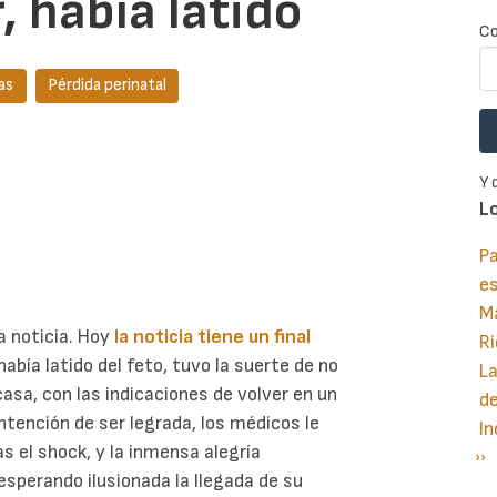
, había latido
Co
as
Pérdida perinatal
Y 
L
Pa
e
M
a noticia. Hoy
la noticia tiene un final
Ri
 había latido del feto, tuvo la suerte de no
La
asa, con las indicaciones de volver en un
d
intención de ser legrada, los médicos le
In
ras el shock, y la inmensa alegría
Si
››
P
esperando ilusionada la llegada de su
pá