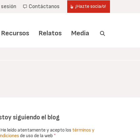
r sesión
Contáctanos
¡Hazte socia/o!
Recursos
Relatos
Media
stoy siguiendo el blog
He leído atentamente y acepto los
términos y
ndiciones
de uso de la web
*