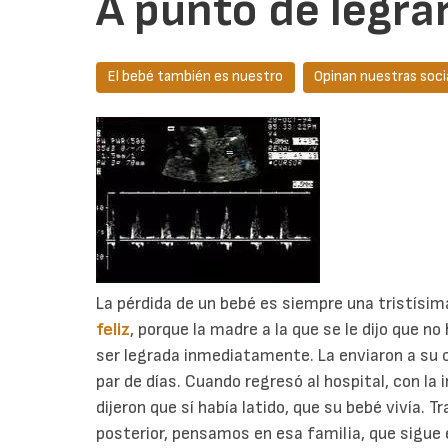
A punto de legrar
El bebé también es nuestro
Opinan nuestras soci
La pérdida de un bebé es siempre una tristísim
feliz
, porque la madre a la que se le dijo que no
ser legrada inmediatamente. La enviaron a su c
par de días. Cuando regresó al hospital, con la 
dijeron que sí había latido, que su bebé vivía. T
posterior, pensamos en esa familia, que sigue 