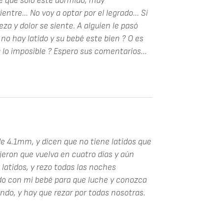
e que solo esté dormido, muy
ntre... No voy a optar por el legrado... Si
teza y dolor se siente. A alguien le pasó
 no hay latido y su bebé este bien ? O es
 lo imposible ? Espero sus comentarios...
 4.1mm, y dicen que no tiene latidos que
eron que vuelva en cuatro días y aún
latidos, y rezo todas las noches
o con mi bebé para que luche y conozca
endo, y hay que rezar por todas nosotras.