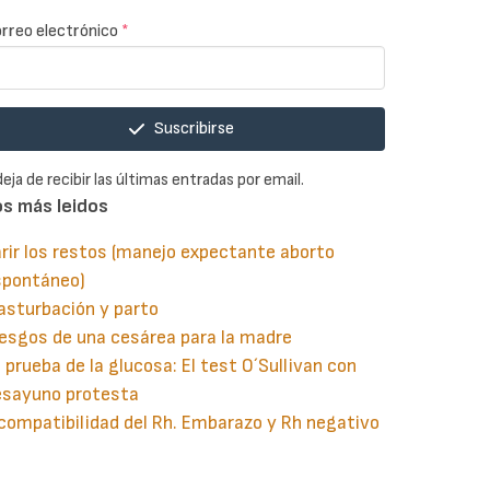
rreo electrónico
*
Suscribirse
deja de recibir las últimas entradas por email.
os más leidos
rir los restos (manejo expectante aborto
spontáneo)
asturbación y parto
esgos de una cesárea para la madre
 prueba de la glucosa: El test O´Sullivan con
esayuno protesta
compatibilidad del Rh. Embarazo y Rh negativo
guiente
aginación
gina