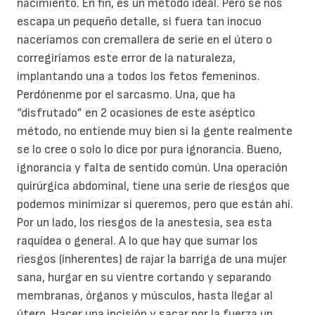
nacimiento. En fin, es un método ideal. Pero se nos
escapa un pequeño detalle, si fuera tan inocuo
naceríamos con cremallera de serie en el útero o
corregiríamos este error de la naturaleza,
implantando una a todos los fetos femeninos.
Perdónenme por el sarcasmo. Una, que ha
“disfrutado” en 2 ocasiones de este aséptico
método, no entiende muy bien si la gente realmente
se lo cree o solo lo dice por pura ignorancia. Bueno,
ignorancia y falta de sentido común. Una operación
quirúrgica abdominal, tiene una serie de riesgos que
podemos minimizar si queremos, pero que están ahí.
Por un lado, los riesgos de la anestesia, sea esta
raquídea o general. A lo que hay que sumar los
riesgos (inherentes) de rajar la barriga de una mujer
sana, hurgar en su vientre cortando y separando
membranas, órganos y músculos, hasta llegar al
útero. Hacer una incisión y sacar por la fuerza un