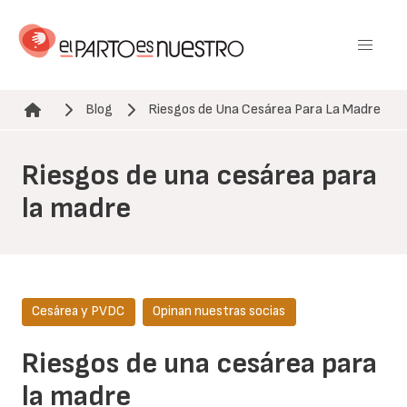
Pasar
al
contenido
principal
Blog
Riesgos de Una Cesárea Para La Madre
Ruta de navegación
Riesgos de una cesárea para
la madre
Cesárea y PVDC
Opinan nuestras socias
Riesgos de una cesárea para
la madre