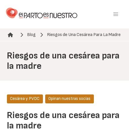
Pasar
al
contenido
principal
Blog
Riesgos de Una Cesárea Para La Madre
Ruta de navegación
Riesgos de una cesárea para
la madre
Cesárea y PVDC
Opinan nuestras socias
Riesgos de una cesárea para
la madre