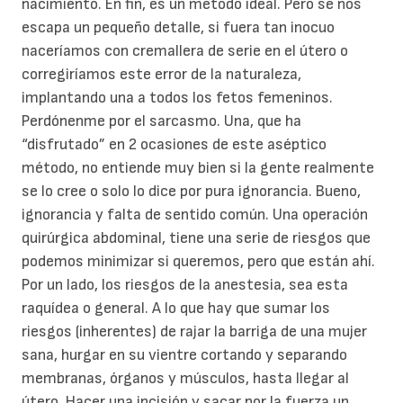
nacimiento. En fin, es un método ideal. Pero se nos
escapa un pequeño detalle, si fuera tan inocuo
naceríamos con cremallera de serie en el útero o
corregiríamos este error de la naturaleza,
implantando una a todos los fetos femeninos.
Perdónenme por el sarcasmo. Una, que ha
“disfrutado” en 2 ocasiones de este aséptico
método, no entiende muy bien si la gente realmente
se lo cree o solo lo dice por pura ignorancia. Bueno,
ignorancia y falta de sentido común. Una operación
quirúrgica abdominal, tiene una serie de riesgos que
podemos minimizar si queremos, pero que están ahí.
Por un lado, los riesgos de la anestesia, sea esta
raquídea o general. A lo que hay que sumar los
riesgos (inherentes) de rajar la barriga de una mujer
sana, hurgar en su vientre cortando y separando
membranas, órganos y músculos, hasta llegar al
útero. Hacer una incisión y sacar por la fuerza un