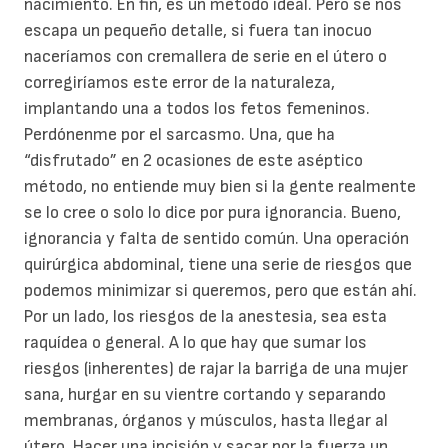
nacimiento. En fin, es un método ideal. Pero se nos
escapa un pequeño detalle, si fuera tan inocuo
naceríamos con cremallera de serie en el útero o
corregiríamos este error de la naturaleza,
implantando una a todos los fetos femeninos.
Perdónenme por el sarcasmo. Una, que ha
“disfrutado” en 2 ocasiones de este aséptico
método, no entiende muy bien si la gente realmente
se lo cree o solo lo dice por pura ignorancia. Bueno,
ignorancia y falta de sentido común. Una operación
quirúrgica abdominal, tiene una serie de riesgos que
podemos minimizar si queremos, pero que están ahí.
Por un lado, los riesgos de la anestesia, sea esta
raquídea o general. A lo que hay que sumar los
riesgos (inherentes) de rajar la barriga de una mujer
sana, hurgar en su vientre cortando y separando
membranas, órganos y músculos, hasta llegar al
útero. Hacer una incisión y sacar por la fuerza un