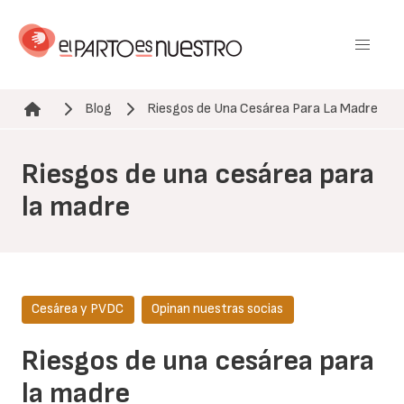
Pasar
al
contenido
principal
Blog
Riesgos de Una Cesárea Para La Madre
Ruta de navegación
Riesgos de una cesárea para
la madre
Cesárea y PVDC
Opinan nuestras socias
Riesgos de una cesárea para
la madre