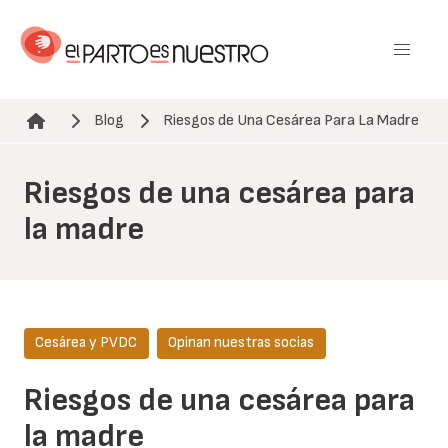
Pasar
al
contenido
principal
Blog
Riesgos de Una Cesárea Para La Madre
Ruta de navegación
Riesgos de una cesárea para
la madre
Cesárea y PVDC
Opinan nuestras socias
Riesgos de una cesárea para
la madre