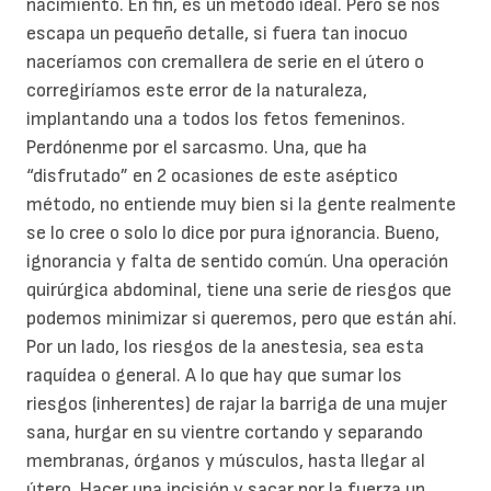
nacimiento. En fin, es un método ideal. Pero se nos
escapa un pequeño detalle, si fuera tan inocuo
naceríamos con cremallera de serie en el útero o
corregiríamos este error de la naturaleza,
implantando una a todos los fetos femeninos.
Perdónenme por el sarcasmo. Una, que ha
“disfrutado” en 2 ocasiones de este aséptico
método, no entiende muy bien si la gente realmente
se lo cree o solo lo dice por pura ignorancia. Bueno,
ignorancia y falta de sentido común. Una operación
quirúrgica abdominal, tiene una serie de riesgos que
podemos minimizar si queremos, pero que están ahí.
Por un lado, los riesgos de la anestesia, sea esta
raquídea o general. A lo que hay que sumar los
riesgos (inherentes) de rajar la barriga de una mujer
sana, hurgar en su vientre cortando y separando
membranas, órganos y músculos, hasta llegar al
útero. Hacer una incisión y sacar por la fuerza un