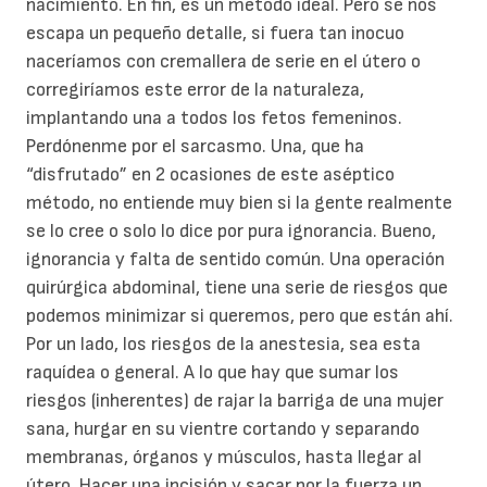
nacimiento. En fin, es un método ideal. Pero se nos
escapa un pequeño detalle, si fuera tan inocuo
naceríamos con cremallera de serie en el útero o
corregiríamos este error de la naturaleza,
implantando una a todos los fetos femeninos.
Perdónenme por el sarcasmo. Una, que ha
“disfrutado” en 2 ocasiones de este aséptico
método, no entiende muy bien si la gente realmente
se lo cree o solo lo dice por pura ignorancia. Bueno,
ignorancia y falta de sentido común. Una operación
quirúrgica abdominal, tiene una serie de riesgos que
podemos minimizar si queremos, pero que están ahí.
Por un lado, los riesgos de la anestesia, sea esta
raquídea o general. A lo que hay que sumar los
riesgos (inherentes) de rajar la barriga de una mujer
sana, hurgar en su vientre cortando y separando
membranas, órganos y músculos, hasta llegar al
útero. Hacer una incisión y sacar por la fuerza un