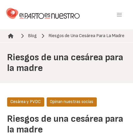
Pasar
al
contenido
principal
Blog
Riesgos de Una Cesárea Para La Madre
Ruta de navegación
Riesgos de una cesárea para
la madre
Cesárea y PVDC
Opinan nuestras socias
Riesgos de una cesárea para
la madre