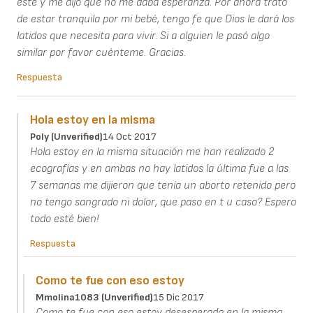
este y me dijo que no me daba esperanza. Por ahora trato
de estar tranquila por mi bebé, tengo fe que Dios le dará los
latidos que necesita para vivir. Si a alguien le pasó algo
similar por favor cuénteme. Gracias.
Respuesta
Hola estoy en la misma
Poly (unverified)
14 Oct 2017
Hola estoy en la misma situación me han realizado 2
ecografías y en ambas no hay latidos la última fue a las
7 semanas me dijieron que tenía un aborto retenido pero
no tengo sangrado ni dolor, que paso en t u caso? Espero
todo esté bien!
Respuesta
Como te fue con eso estoy
Mmolina1083 (unverified)
15 Dic 2017
Como te fue con eso estoy desesperada en la misma