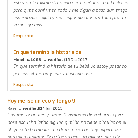
Estoy en la misma dituacion,pero mañana ire a la clinica
para q me confirmen todo y me digan q pasa aun trngo
esperanzas.... ojala y me respondas con un todo fue un
error... gracias
Respuesta
En que terminó la historia de
Mmolina1083 (unverified)
15 Dic 2017
En que terminó la historia de tu bebé yo estoy pasando
por esa situacion y estoy desesperada
Respuesta
Hoy me ise un eco y tengo 9
Kary (unverified)
14 Jun 2015
Hoy me ise un eco y tengo 9 semanas de embarazo pero
nose escucha latido alguno q mi bb no tiene circulacion el
bb ya esta formadito me dijeron q ya no hay esperanza
pero sigo teniendo fe q dios va aser un milagro pero de