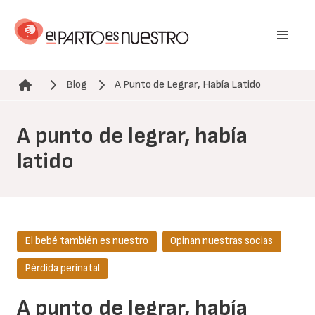
Pasar
al
contenido
principal
Blog
A Punto de Legrar, Había Latido
Ruta de navegación
A punto de legrar, había
latido
El bebé también es nuestro
Opinan nuestras socias
Pérdida perinatal
A punto de legrar, había