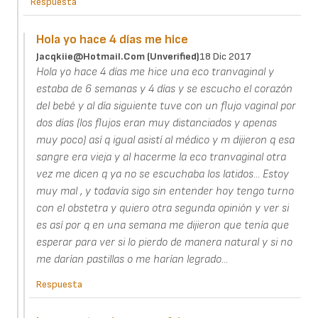
Respuesta
Hola yo hace 4 días me hice
Jacqkiie@hotmail.com (unverified)
18 Dic 2017
Hola yo hace 4 días me hice una eco tranvaginal y
estaba de 6 semanas y 4 días y se escucho el corazón
del bebé y al día siguiente tuve con un flujo vaginal por
dos días (los flujos eran muy distanciados y apenas
muy poco) así q igual asistí al médico y m dijieron q esa
sangre era vieja y al hacerme la eco tranvaginal otra
vez me dicen q ya no se escuchaba los latidos... Estoy
muy mal , y todavía sigo sin entender hoy tengo turno
con el obstetra y quiero otra segunda opinión y ver si
es así por q en una semana me dijieron que tenía que
esperar para ver si lo pierdo de manera natural y si no
me darían pastillas o me harían legrado...
Respuesta