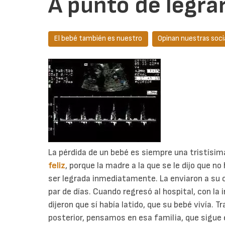
A punto de legrar
El bebé también es nuestro
Opinan nuestras soci
La pérdida de un bebé es siempre una tristísim
feliz
, porque la madre a la que se le dijo que no
ser legrada inmediatamente. La enviaron a su c
par de días. Cuando regresó al hospital, con la 
dijeron que sí había latido, que su bebé vivía. T
posterior, pensamos en esa familia, que sigue 