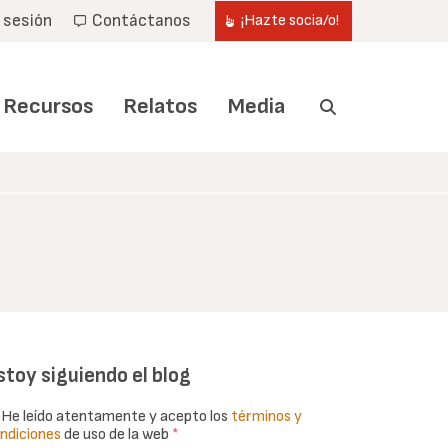
r sesión
Contáctanos
¡Hazte socia/o!
Recursos
Relatos
Media
stoy siguiendo el blog
He leído atentamente y acepto los
términos y
ndiciones
de uso de la web
*