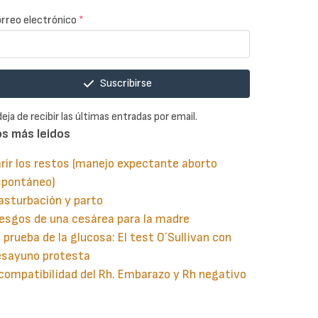
rreo electrónico
*
Suscribirse
deja de recibir las últimas entradas por email.
os más leidos
rir los restos (manejo expectante aborto
spontáneo)
asturbación y parto
esgos de una cesárea para la madre
 prueba de la glucosa: El test O´Sullivan con
esayuno protesta
compatibilidad del Rh. Embarazo y Rh negativo
guiente
aginación
gina