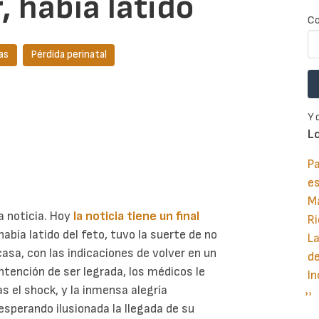
, había latido
Co
as
Pérdida perinatal
Y 
L
Pa
e
M
a noticia. Hoy
la noticia tiene un final
Ri
 había latido del feto, tuvo la suerte de no
La
asa, con las indicaciones de volver en un
d
intención de ser legrada, los médicos le
In
ras el shock, y la inmensa alegría
Si
››
P
esperando ilusionada la llegada de su
pá