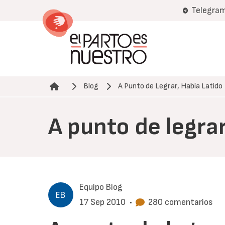
Pasar
Telegra
al
contenido
principal
Blog
A Punto de Legrar, Había Latido
Ruta de navegación
A punto de legrar
Equipo Blog
17 Sep 2010
•
280 comentarios