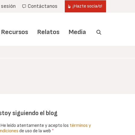
r sesión
Contáctanos
¡Hazte socia/o!
Recursos
Relatos
Media
stoy siguiendo el blog
He leído atentamente y acepto los
términos y
ndiciones
de uso de la web
*