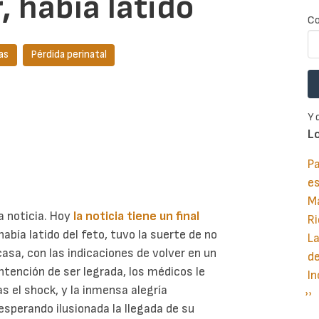
, había latido
Co
as
Pérdida perinatal
Y 
L
Pa
e
M
a noticia. Hoy
la noticia tiene un final
Ri
 había latido del feto, tuvo la suerte de no
La
asa, con las indicaciones de volver en un
d
intención de ser legrada, los médicos le
In
ras el shock, y la inmensa alegría
Si
››
P
esperando ilusionada la llegada de su
pá