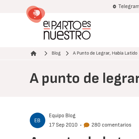
Pasar
Telegra
al
contenido
principal
Blog
A Punto de Legrar, Había Latido
Ruta de navegación
A punto de legrar
Equipo Blog
17 Sep 2010
•
280 comentarios