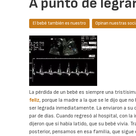
A punto de legrar
El bebé también es nuestro
Opinan nuestras soci
La pérdida de un bebé es siempre una tristísim
feliz
, porque la madre a la que se le dijo que no
ser legrada inmediatamente. La enviaron a su c
par de días. Cuando regresó al hospital, con la 
dijeron que sí había latido, que su bebé vivía. T
posterior, pensamos en esa familia, que sigue 