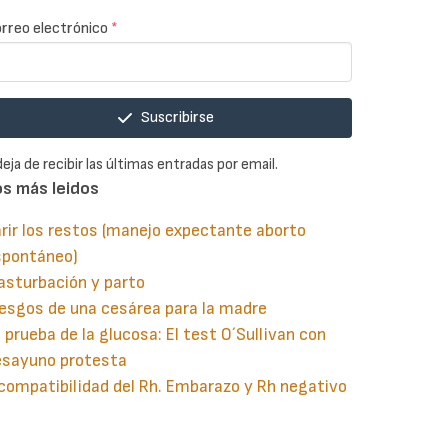
rreo electrónico
*
Suscribirse
deja de recibir las últimas entradas por email.
os más leidos
rir los restos (manejo expectante aborto
spontáneo)
asturbación y parto
esgos de una cesárea para la madre
 prueba de la glucosa: El test O´Sullivan con
esayuno protesta
compatibilidad del Rh. Embarazo y Rh negativo
guiente
aginación
gina