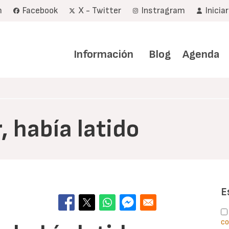
m
Facebook
X - Twitter
Instragram
Inicia
Navegación
principal
Información
Blog
Agenda
, había latido
E
co