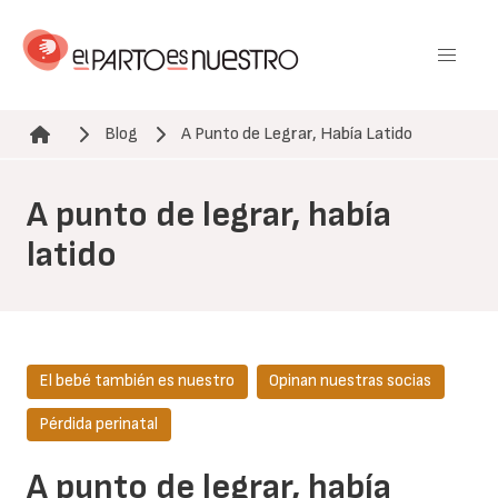
Pasar
al
contenido
principal
Blog
A Punto de Legrar, Había Latido
Ruta de navegación
A punto de legrar, había
latido
El bebé también es nuestro
Opinan nuestras socias
Pérdida perinatal
A punto de legrar, había