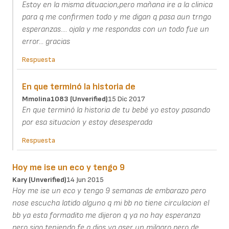
Estoy en la misma dituacion,pero mañana ire a la clinica
para q me confirmen todo y me digan q pasa aun trngo
esperanzas.... ojala y me respondas con un todo fue un
error... gracias
Respuesta
En que terminó la historia de
Mmolina1083 (unverified)
15 Dic 2017
En que terminó la historia de tu bebé yo estoy pasando
por esa situacion y estoy desesperada
Respuesta
Hoy me ise un eco y tengo 9
Kary (unverified)
14 Jun 2015
Hoy me ise un eco y tengo 9 semanas de embarazo pero
nose escucha latido alguno q mi bb no tiene circulacion el
bb ya esta formadito me dijeron q ya no hay esperanza
pero sigo teniendo fe q dios va aser un milagro pero de