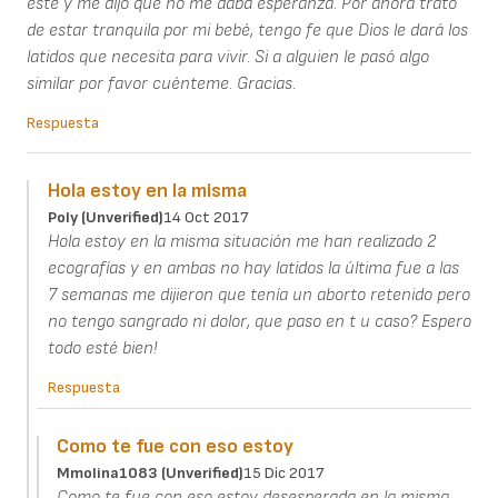
este y me dijo que no me daba esperanza. Por ahora trato
de estar tranquila por mi bebé, tengo fe que Dios le dará los
latidos que necesita para vivir. Si a alguien le pasó algo
similar por favor cuénteme. Gracias.
Respuesta
Hola estoy en la misma
Poly (unverified)
14 Oct 2017
Hola estoy en la misma situación me han realizado 2
ecografías y en ambas no hay latidos la última fue a las
7 semanas me dijieron que tenía un aborto retenido pero
no tengo sangrado ni dolor, que paso en t u caso? Espero
todo esté bien!
Respuesta
Como te fue con eso estoy
Mmolina1083 (unverified)
15 Dic 2017
Como te fue con eso estoy desesperada en la misma