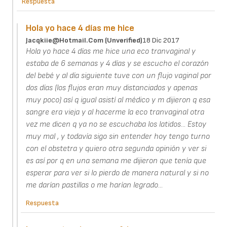
Respuesta
Hola yo hace 4 días me hice
Jacqkiie@hotmail.com (unverified)
18 Dic 2017
Hola yo hace 4 días me hice una eco tranvaginal y
estaba de 6 semanas y 4 días y se escucho el corazón
del bebé y al día siguiente tuve con un flujo vaginal por
dos días (los flujos eran muy distanciados y apenas
muy poco) así q igual asistí al médico y m dijieron q esa
sangre era vieja y al hacerme la eco tranvaginal otra
vez me dicen q ya no se escuchaba los latidos... Estoy
muy mal , y todavía sigo sin entender hoy tengo turno
con el obstetra y quiero otra segunda opinión y ver si
es así por q en una semana me dijieron que tenía que
esperar para ver si lo pierdo de manera natural y si no
me darían pastillas o me harían legrado...
Respuesta