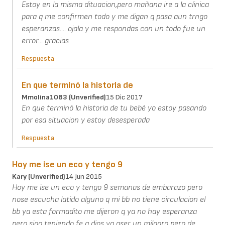
Estoy en la misma dituacion,pero mañana ire a la clinica
para q me confirmen todo y me digan q pasa aun trngo
esperanzas.... ojala y me respondas con un todo fue un
error... gracias
Respuesta
En que terminó la historia de
Mmolina1083 (unverified)
15 Dic 2017
En que terminó la historia de tu bebé yo estoy pasando
por esa situacion y estoy desesperada
Respuesta
Hoy me ise un eco y tengo 9
Kary (unverified)
14 Jun 2015
Hoy me ise un eco y tengo 9 semanas de embarazo pero
nose escucha latido alguno q mi bb no tiene circulacion el
bb ya esta formadito me dijeron q ya no hay esperanza
pero sigo teniendo fe q dios va aser un milagro pero de