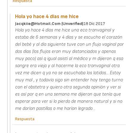
Respuesta
Hola yo hace 4 días me hice
Jacqkiie@hotmail.com (unverified)
18 Dic 2017
Hola yo hace 4 días me hice una eco tranvaginal y
estaba de 6 semanas y 4 días y se escucho el corazón
del bebé y al día siguiente tuve con un flujo vaginal por
dos días (los flujos eran muy distanciados y apenas
muy poco) así q igual asistí al médico y m dijieron q esa
sangre era vieja y al hacerme la eco tranvaginal otra
vez me dicen q ya no se escuchaba los latidos... Estoy
muy mal , y todavía sigo sin entender hoy tengo turno
con el obstetra y quiero otra segunda opinión y ver si
es así por q en una semana me dijieron que tenía que
esperar para ver si lo pierdo de manera natural y si no
me darían pastillas o me harían legrado...
Respuesta