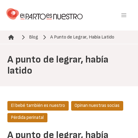
Pasar
al
contenido
principal
Blog
A Punto de Legrar, Había Latido
Ruta de navegación
A punto de legrar, había
latido
El bebé también es nuestro
Opinan nuestras socias
Pérdida perinatal
A punto de legrar, había