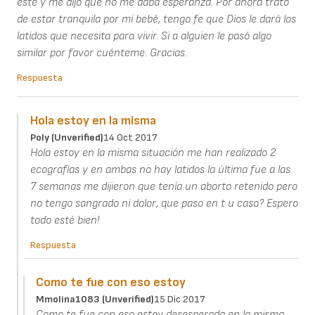
este y me dijo que no me daba esperanza. Por ahora trato
de estar tranquila por mi bebé, tengo fe que Dios le dará los
latidos que necesita para vivir. Si a alguien le pasó algo
similar por favor cuénteme. Gracias.
Respuesta
Hola estoy en la misma
Poly (unverified)
14 Oct 2017
Hola estoy en la misma situación me han realizado 2
ecografías y en ambas no hay latidos la última fue a las
7 semanas me dijieron que tenía un aborto retenido pero
no tengo sangrado ni dolor, que paso en t u caso? Espero
todo esté bien!
Respuesta
Como te fue con eso estoy
Mmolina1083 (unverified)
15 Dic 2017
Como te fue con eso estoy desesperada en la misma