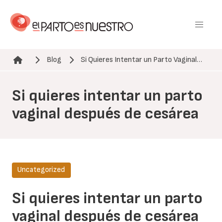
Pasar
al
contenido
principal
Blog
Si Quieres Intentar un Parto Vaginal…
Ruta de navegación
Si quieres intentar un parto
vaginal después de cesárea
Uncategorized
Si quieres intentar un parto
vaginal después de cesárea