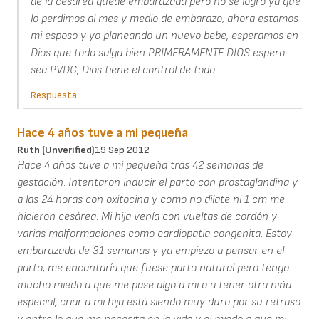
de la cesarea quede embarazada pero no se logro ya que
lo perdimos al mes y medio de embarazo, ahora estamos
mi esposo y yo planeando un nuevo bebe, esperamos en
Dios que todo salga bien PRIMERAMENTE DIOS espero
sea PVDC, Dios tiene el control de todo
Respuesta
Hace 4 años tuve a mi pequeña
Ruth (unverified)
19 Sep 2012
Hace 4 años tuve a mi pequeña tras 42 semanas de
gestación. Intentaron inducir el parto con prostaglandina y
a las 24 horas con oxitocina y como no dilate ni 1 cm me
hicieron cesárea. Mi hija venía con vueltas de cordón y
varias malformaciones como cardiopatia congenita. Estoy
embarazada de 31 semanas y ya empiezo a pensar en el
parto, me encantaría que fuese parto natural pero tengo
mucho miedo a que me pase algo a mi o a tener otra niña
especial, criar a mi hija está siendo muy duro por su retraso