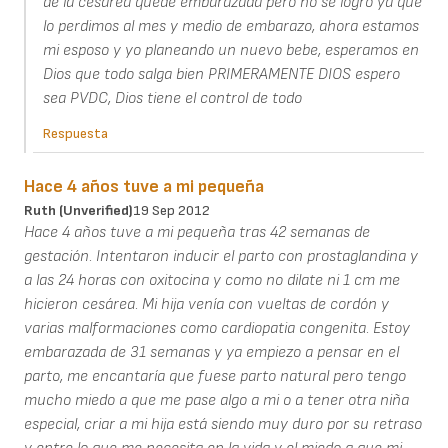
de la cesarea quede embarazada pero no se logro ya que
lo perdimos al mes y medio de embarazo, ahora estamos
mi esposo y yo planeando un nuevo bebe, esperamos en
Dios que todo salga bien PRIMERAMENTE DIOS espero
sea PVDC, Dios tiene el control de todo
Respuesta
Hace 4 años tuve a mi pequeña
Ruth (unverified)
19 Sep 2012
Hace 4 años tuve a mi pequeña tras 42 semanas de
gestación. Intentaron inducir el parto con prostaglandina y
a las 24 horas con oxitocina y como no dilate ni 1 cm me
hicieron cesárea. Mi hija venía con vueltas de cordón y
varias malformaciones como cardiopatia congenita. Estoy
embarazada de 31 semanas y ya empiezo a pensar en el
parto, me encantaría que fuese parto natural pero tengo
mucho miedo a que me pase algo a mi o a tener otra niña
especial, criar a mi hija está siendo muy duro por su retraso