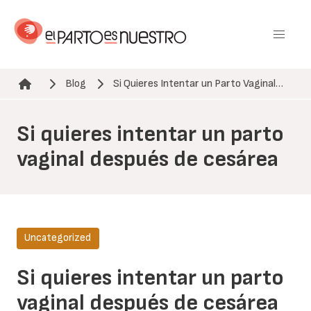
Pasar
al
contenido
principal
Blog
Si Quieres Intentar un Parto Vaginal…
Ruta de navegación
Si quieres intentar un parto
vaginal después de cesárea
Uncategorized
Si quieres intentar un parto
vaginal después de cesárea