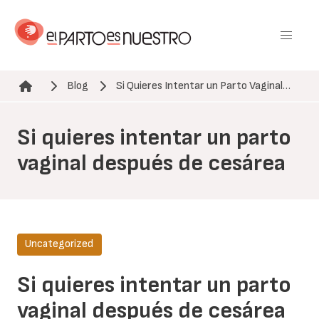
Pasar
al
contenido
principal
Blog
Si Quieres Intentar un Parto Vaginal…
Ruta de navegación
Si quieres intentar un parto
vaginal después de cesárea
Uncategorized
Si quieres intentar un parto
vaginal después de cesárea