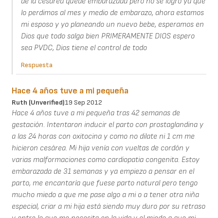
de la cesarea quede embarazada pero no se logro ya que
lo perdimos al mes y medio de embarazo, ahora estamos
mi esposo y yo planeando un nuevo bebe, esperamos en
Dios que todo salga bien PRIMERAMENTE DIOS espero
sea PVDC, Dios tiene el control de todo
Respuesta
Hace 4 años tuve a mi pequeña
Ruth (unverified)
19 Sep 2012
Hace 4 años tuve a mi pequeña tras 42 semanas de
gestación. Intentaron inducir el parto con prostaglandina y
a las 24 horas con oxitocina y como no dilate ni 1 cm me
hicieron cesárea. Mi hija venía con vueltas de cordón y
varias malformaciones como cardiopatia congenita. Estoy
embarazada de 31 semanas y ya empiezo a pensar en el
parto, me encantaría que fuese parto natural pero tengo
mucho miedo a que me pase algo a mi o a tener otra niña
especial, criar a mi hija está siendo muy duro por su retraso