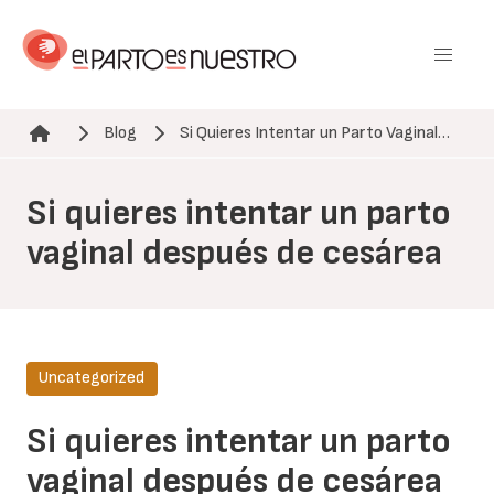
Pasar
al
contenido
principal
Blog
Si Quieres Intentar un Parto Vaginal…
Ruta de navegación
Si quieres intentar un parto
vaginal después de cesárea
Uncategorized
Si quieres intentar un parto
vaginal después de cesárea