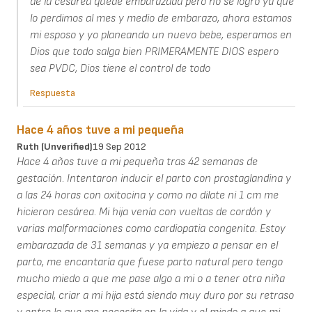
de la cesarea quede embarazada pero no se logro ya que
lo perdimos al mes y medio de embarazo, ahora estamos
mi esposo y yo planeando un nuevo bebe, esperamos en
Dios que todo salga bien PRIMERAMENTE DIOS espero
sea PVDC, Dios tiene el control de todo
Respuesta
Hace 4 años tuve a mi pequeña
Ruth (unverified)
19 Sep 2012
Hace 4 años tuve a mi pequeña tras 42 semanas de
gestación. Intentaron inducir el parto con prostaglandina y
a las 24 horas con oxitocina y como no dilate ni 1 cm me
hicieron cesárea. Mi hija venía con vueltas de cordón y
varias malformaciones como cardiopatia congenita. Estoy
embarazada de 31 semanas y ya empiezo a pensar en el
parto, me encantaría que fuese parto natural pero tengo
mucho miedo a que me pase algo a mi o a tener otra niña
especial, criar a mi hija está siendo muy duro por su retraso