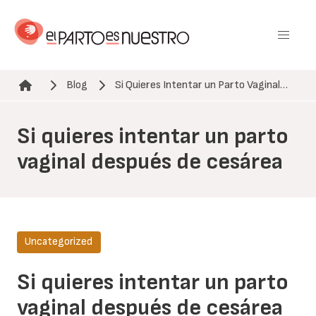
Pasar
al
contenido
principal
Blog
Si Quieres Intentar un Parto Vaginal…
Ruta de navegación
Si quieres intentar un parto
vaginal después de cesárea
Uncategorized
Si quieres intentar un parto
vaginal después de cesárea