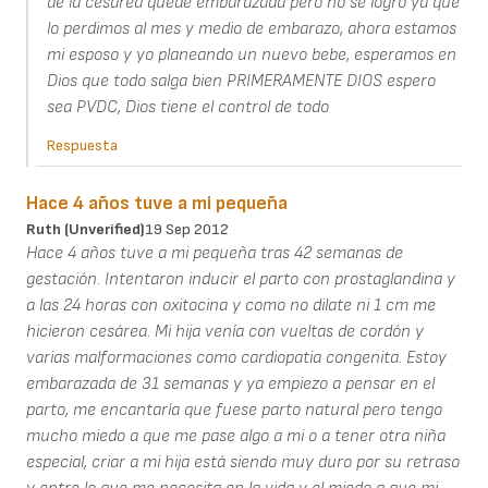
de la cesarea quede embarazada pero no se logro ya que
lo perdimos al mes y medio de embarazo, ahora estamos
mi esposo y yo planeando un nuevo bebe, esperamos en
Dios que todo salga bien PRIMERAMENTE DIOS espero
sea PVDC, Dios tiene el control de todo
Respuesta
Hace 4 años tuve a mi pequeña
Ruth (unverified)
19 Sep 2012
Hace 4 años tuve a mi pequeña tras 42 semanas de
gestación. Intentaron inducir el parto con prostaglandina y
a las 24 horas con oxitocina y como no dilate ni 1 cm me
hicieron cesárea. Mi hija venía con vueltas de cordón y
varias malformaciones como cardiopatia congenita. Estoy
embarazada de 31 semanas y ya empiezo a pensar en el
parto, me encantaría que fuese parto natural pero tengo
mucho miedo a que me pase algo a mi o a tener otra niña
especial, criar a mi hija está siendo muy duro por su retraso