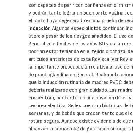
son capaces de parir con confianza en sí misma
y podrán tanto lograr un buen parto vaginal, 
el parto haya degenerado en una prueba de re
Inducción
Algunos especialistas continúan ind
útero a pesar de los riesgos añadidos. El uso d
generalizó a finales de los años 80 y están cr
podrían estar teniendo en el tejido cicatrizal d
artículos anteriores de esta Revista (ver Revi
la importante preocupación relativa al uso de m
de prostaglandina en general. Realmente ahora 
que la inducción rutinaria de madres PVDC deb
debería realizarse con gran cuidado. Las madr
encuentran, por tanto, en una posición difícil 
cesárea electiva. Se les cuentan historias de t
semanas, y de bebés que crecen tanto que el es
rotura segura. Aunque existe evidencia de que
alcanzan la semana 42 de gestación sí mejora l