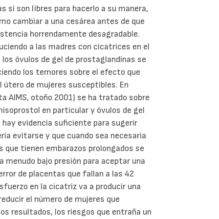
s si son libres para hacerlo a su manera,
como cambiar a una cesárea antes de que
sistencia horrendamente desagradable.
uciendo a las madres con cicatrices en el
e los óvulos de gel de prostaglandinas se
eciendo los temores sobre el efecto que
el útero de mujeres susceptibles. En
sta AIMS, otoño 2001) se ha tratado sobre
isoprostol en particular y óvulos de gel
hay evidencia suficiente para sugerir
ería evitarse y que cuando sea necesaria
es que tienen embarazos prolongados se
y a menudo bajo presión para aceptar una
error de placentas que fallan a las 42
fuerzo en la cicatriz va a producir una
 reducir el número de mujeres que
os resultados, los riesgos que entraña un