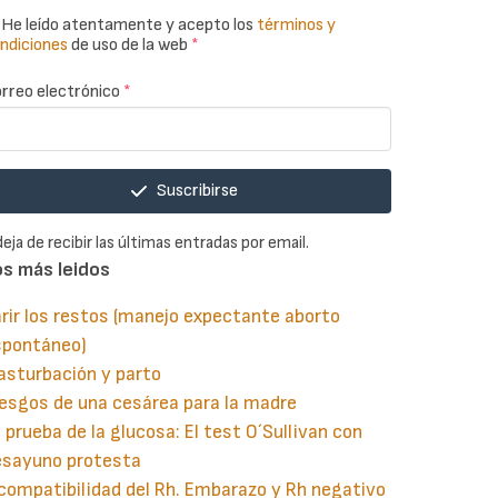
He leído atentamente y acepto los
términos y
ndiciones
de uso de la web
*
rreo electrónico
*
Suscribirse
deja de recibir las últimas entradas por email.
os más leidos
rir los restos (manejo expectante aborto
spontáneo)
asturbación y parto
esgos de una cesárea para la madre
 prueba de la glucosa: El test O´Sullivan con
esayuno protesta
compatibilidad del Rh. Embarazo y Rh negativo