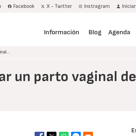
m
Facebook
X - Twitter
Instragram
Inicia
Navegación
principal
Información
Blog
Agenda
inal…
tar un parto vaginal d
E