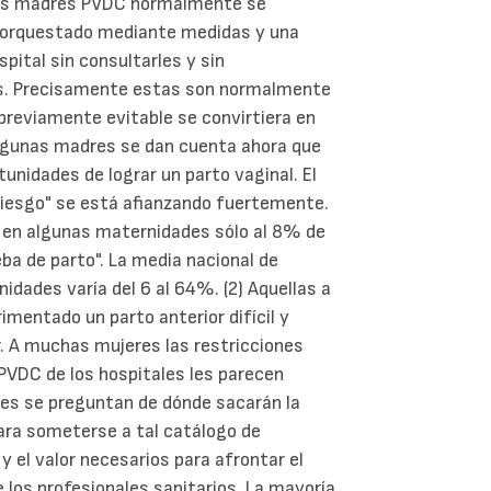
. Las madres PVDC normalmente se
, orquestado mediante medidas y una
pital sin consultarles y sin
es. Precisamente estas son normalmente
previamente evitable se convirtiera en
algunas madres se dan cuenta ahora que
unidades de lograr un parto vaginal. El
riesgo" se está afianzando fuertemente.
, en algunas maternidades sólo al 8% de
ba de parto". La media nacional de
idades varía del 6 al 64%. (2) Aquellas a
mentado un parto anterior difícil y
. A muchas mujeres las restricciones
PVDC de los hospitales les parecen
es se preguntan de dónde sacarán la
para someterse a tal catálogo de
y el valor necesarios para afrontar el
e los profesionales sanitarios. La mayoría