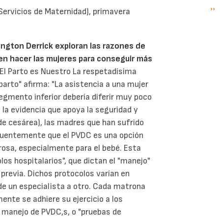
Si
››
P
 Servicios de Maternidad), primavera
pá
ington Derrick exploran las razones de
en hacer las mujeres para conseguir más
 El Parto es Nuestro La respetadísima
parto" afirma: "La asistencia a una mujer
egmento inferior debería diferir muy poco
e la evidencia que apoya la seguridad y
de cesárea), las madres que han sufrido
cuentemente que el PVDC es una opción
rosa, especialmente para el bebé. Esta
os hospitalarios", que dictan el "manejo"
 previa. Dichos protocolos varían en
y de un especialista a otro. Cada matrona
te se adhiere su ejercicio a los
l manejo de PVDC,s, o "pruebas de