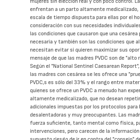
mujeres sin elección real y con poco control
enfrentan a un parto altamente medicalizado
escala de tiempo dispuesta para ellas por el hos
consideración con sus necesidades individual
las condiciones que causaron que una cesárea 
necesaria y también son las condiciones que 
necesitan evitar si quieren maximizar sus oport
mensaje de que las madres PVDC son de "alto 
Según el "National Sentinel Caesarean Report"
las madres con cesárea se les ofrece una "prue
PVDC,s es sólo del 33% y el rango entre matern
quienes se ofrece un PVDC a menudo han experi
altamente medicalizado, que no desean repetir
adicionales impuestas por los protocolos para 
desalentadoras y muy preocupantes. Las madr
fuerza suficiente, tanto mental como física, 
intervenciones, pero carecen de la información 
supuesto riesgo de ir en contra del "consejo" d