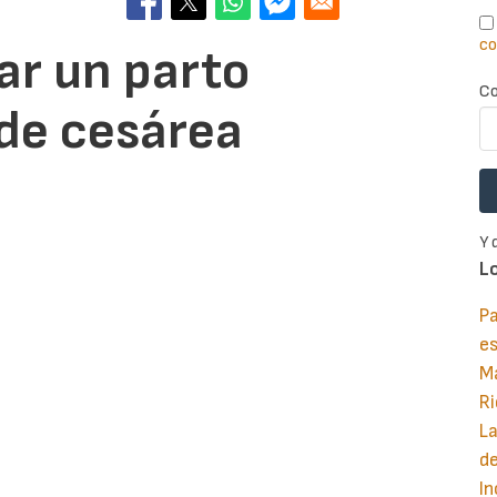
co
ar un parto
Co
de cesárea
Y 
L
Pa
e
M
Ri
La
d
In