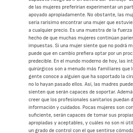
de las mujeres preferirían experimentar un part
apoyado apropiadamente. No obstante, las muje
sería rarísimo encontrar una mujer que estuvier
a cualquier precio. Es una muestra de la fuerza
hecho de que muchas mujeres continúan parien
impuestas. Si una mujer siente que no podrá ma
puede que en cambio prefiera optar por un pro
predecible. En el mundo moderno de hoy, las i
quirúrgicos son a menudo más familiares que l
gente conoce a alguien que ha soportado la cir
no lo hayan pasado ellos. Así, las madres pued
sienten que serán capaces de soportar. Ademá
creer que los profesionales sanitarios puedan d
información y cuidados. Pocas mujeres son con
suficiente, serán capaces de tomar sus propia
apropiadas y aceptables, y cuáles no son ni úti
un grado de control con el que sentirse cómo