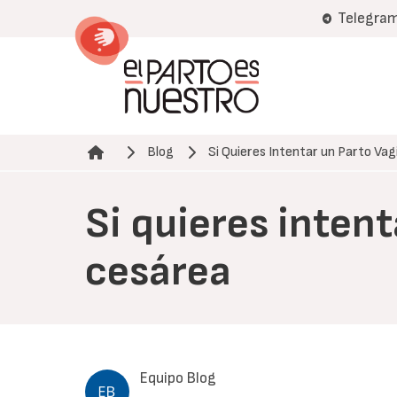
Pasar
Telegra
al
contenido
principal
Blog
Si Quieres Intentar un Parto Vag
Ruta de navegación
Si quieres inten
cesárea
Equipo Blog