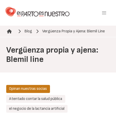
Pasar
al
contenido
principal
Blog
Vergüenza Propia y Ajena: Blemil Line
Ruta de navegación
Vergüenza propia y ajena:
Blemil line
Opinan nuestras socias
Atentado contar la salud pública
el negocio de la lactancia artificial