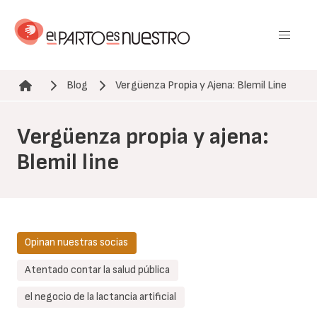
Pasar
al
contenido
principal
Blog
Vergüenza Propia y Ajena: Blemil Line
Ruta de navegación
Vergüenza propia y ajena:
Blemil line
Opinan nuestras socias
Atentado contar la salud pública
el negocio de la lactancia artificial