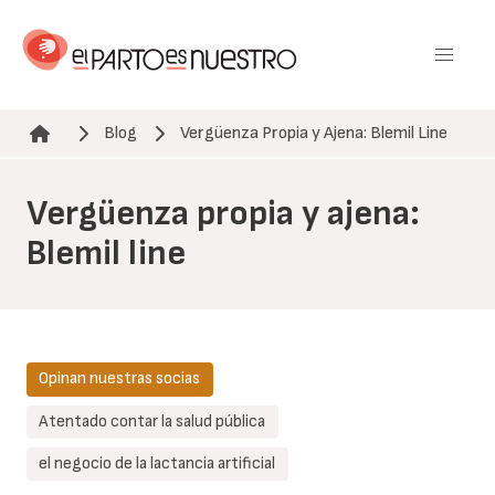
Pasar
al
contenido
principal
Blog
Vergüenza Propia y Ajena: Blemil Line
Ruta de navegación
Vergüenza propia y ajena:
Blemil line
Opinan nuestras socias
Atentado contar la salud pública
el negocio de la lactancia artificial