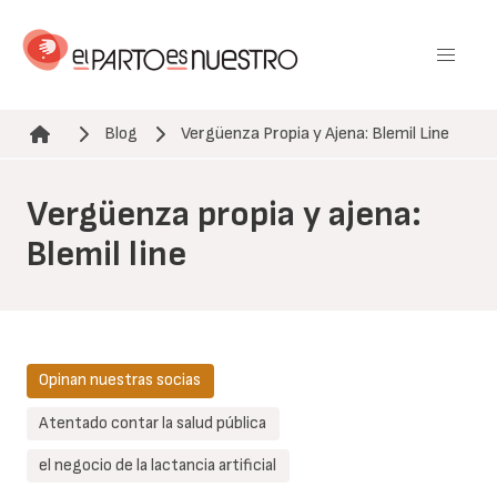
Pasar
al
contenido
principal
Blog
Vergüenza Propia y Ajena: Blemil Line
Ruta de navegación
Vergüenza propia y ajena:
Blemil line
Opinan nuestras socias
Atentado contar la salud pública
el negocio de la lactancia artificial