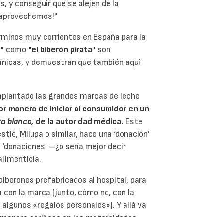
, y conseguir que se alejen de la
lo aprovechemos!"
érminos muy corrientes en España para la
o"
como
"el biberón pirata"
son
línicas, y demuestran que también aquí
mplantado las grandes marcas de leche
or manera de iniciar al consumidor en un
ta blanca,
de la autoridad médica.
Este
tlé, Milupa o similar, hace una ‘donación’
e ‘donaciones’ –¿o sería mejor decir
alimenticia.
 biberones prefabricados al hospital, para
a con la marca (junto, cómo no, con la
 algunos «regalos personales»). Y allá va