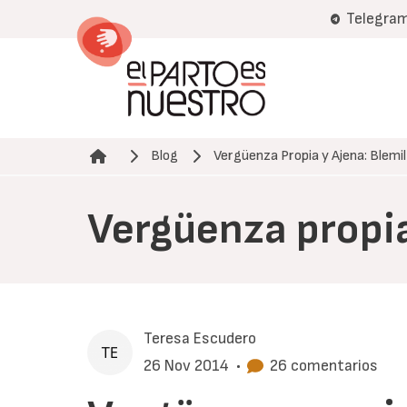
Pasar
Telegra
al
contenido
principal
Blog
Vergüenza Propia y Ajena: Blemil
Ruta de navegación
Vergüenza propia 
Teresa Escudero
26 Nov 2014
•
26 comentarios