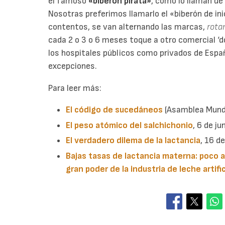
el famoso
«biberón pirata»
, como lo llaman de
Nosotras preferimos llamarlo el «biberón de ini
contentos, se van alternando las marcas,
rota
cada 2 o 3 o 6 meses toque a otro comercial ‘
los hospitales públicos como privados de Esp
excepciones.
Para leer más:
El código de sucedáneos
(Asamblea Mundi
El peso atómico del salchichonio
, 6 de j
El verdadero dilema de la lactancia
, 16 d
Bajas tasas de lactancia materna: poco a
gran poder de la industria de leche artific