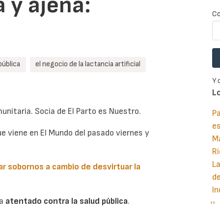
 y ajena:
Co
pública
el negocio de la lactancia artificial
Y 
L
unitaria. Socia de El Parto es Nuestro.
Pa
e
ue viene en El Mundo del pasado viernes
y
M
Ri
La
r sobornos a cambio de desvirtuar la
d
In
ma
atentado contra la salud pública
.
Si
››
P
pá