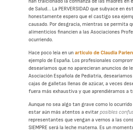
han traicionado la confianza de las madres en e
de Salud… La PERVERSIDAD que subyace en ést
honestamente espero que el castigo sea ejempl
causado. Por desgracia, mientras se permita 
alimenticios financien a las Asociaciones Prof
ocurriendo.
Hace poco leía en un
artículo de Claudia Parie
ejemplo de España. Los profesionales comprom
desearíamos que no aparecieran anuncios de lech
Asociación Española de Pediatría, desearíamos q
cajas de galletas llenas de azúcar, a veces de
fuera más exhaustiva y que aprendiéramos a t
Aunque no sea algo tan grave como lo ocurrido e
estar aún más atentos a evitar
posibles confu
representantes que vengan a vernos a las con
SIEMPRE será la leche materna. Es un momento