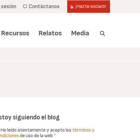
r sesión
Contáctanos
¡Hazte socia/o!
Recursos
Relatos
Media
stoy siguiendo el blog
He leído atentamente y acepto los
términos y
ndiciones
de uso de la web
*