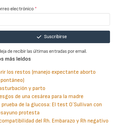
rreo electrónico
*
Suscribirse
deja de recibir las últimas entradas por email.
os más leidos
rir los restos (manejo expectante aborto
spontáneo)
asturbación y parto
esgos de una cesárea para la madre
 prueba de la glucosa: El test O´Sullivan con
esayuno protesta
compatibilidad del Rh. Embarazo y Rh negativo
guiente
aginación
gina