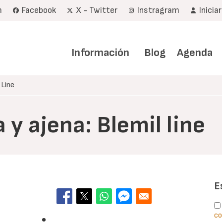
m
Facebook
X - Twitter
Instragram
Inicia
Navegación
principal
Información
Blog
Agenda
 Line
y ajena: Blemil line
E
co