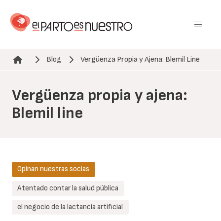
Pasar
al
contenido
principal
Blog
Vergüenza Propia y Ajena: Blemil Line
Ruta de navegación
Vergüenza propia y ajena:
Blemil line
Opinan nuestras socias
Atentado contar la salud pública
el negocio de la lactancia artificial