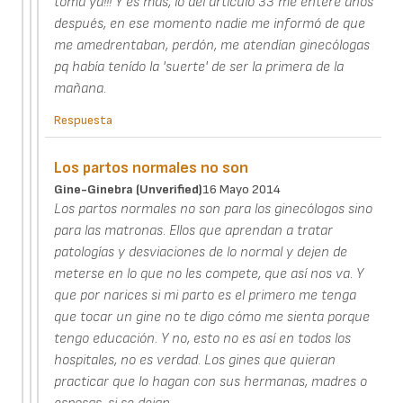
toma ya!!! Y es más, lo del artículo 33 me enteré años
después, en ese momento nadie me informó de que
me amedrentaban, perdón, me atendían ginecólogas
pq había tenído la 'suerte' de ser la primera de la
mañana.
Respuesta
Los partos normales no son
Gine-Ginebra (unverified)
16 Mayo 2014
Los partos normales no son para los ginecólogos sino
para las matronas. Ellos que aprendan a tratar
patologías y desviaciones de lo normal y dejen de
meterse en lo que no les compete, que así nos va. Y
que por narices si mi parto es el primero me tenga
que tocar un gine no te digo cómo me sienta porque
tengo educación. Y no, esto no es así en todos los
hospitales, no es verdad. Los gines que quieran
practicar que lo hagan con sus hermanas, madres o