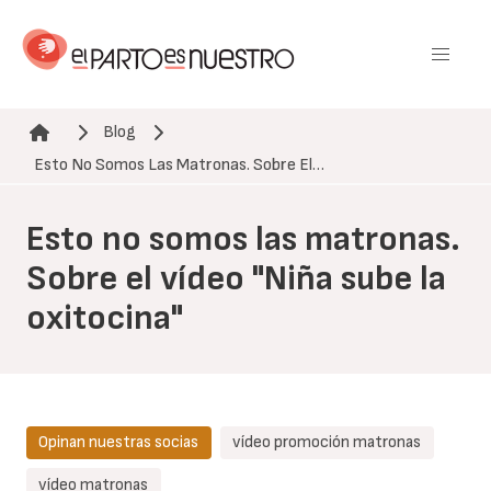
Pasar
al
contenido
principal
Blog
Ruta de navegación
Esto No Somos Las Matronas. Sobre El…
Esto no somos las matronas.
Sobre el vídeo "Niña sube la
oxitocina"
Opinan nuestras socias
vídeo promoción matronas
vídeo matronas