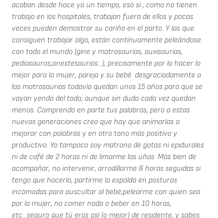
acaban desde hace ya un tiempo, eso sí , como no tienen
trabajo en los hospitales, trabajan fuera de ellos y pocas
veces pueden demostrar su cariño en el parto. Y las que
consiguen trabajar algo, están continuamente peleándose
con todo el mundo (gine y matrosaurias, auxisaurias,
pediasauros,anestesaurios...), precisamente por la hacer lo
mejor para la mujer, pareja y su bebé. desgraciadamente a
las matrosaurias todavía quedan unos 15 años para que se
vayan yendo del todo, aunque sin duda cada vez quedan
menos. Comprendo en parte tus palabras, pero a estas
nuevas generaciones creo que hay que animarlas a
mejorar con palabras y en otro tono más positivo y
productivo. Yo tampoco soy matrona de gotas ni epidurales
ni de café de 2 horas ni de limarme las uñas. Más bien de
acompañar, no intervenir, arrodillarme 8 horas seguidas si
tengo que hacerlo, partirme la espalda en posturas
incómodas para auscultar al bebé,pelearme con quien sea
por la mujer, no comer nada o beber en 10 horas,
etc...seguro que tú eras así (o mejor) de residente, y sabes