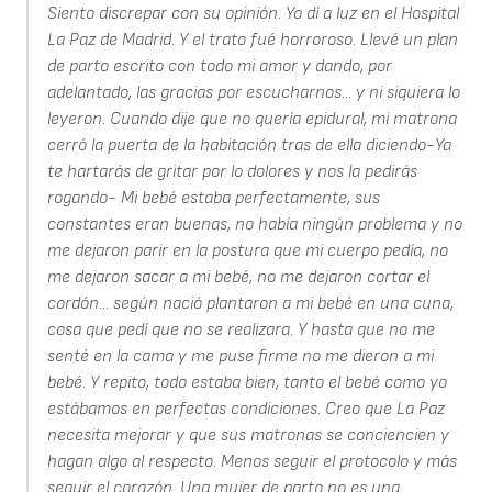
Siento discrepar con su opinión. Yo dí a luz en el Hospital
La Paz de Madrid. Y el trato fué horroroso. Llevé un plan
de parto escrito con todo mi amor y dando, por
adelantado, las gracias por escucharnos... y ni siquiera lo
leyeron. Cuando dije que no quería epidural, mi matrona
cerró la puerta de la habitación tras de ella diciendo-Ya
te hartarás de gritar por lo dolores y nos la pedirás
rogando- Mi bebé estaba perfectamente, sus
constantes eran buenas, no había ningún problema y no
me dejaron parir en la postura que mi cuerpo pedía, no
me dejaron sacar a mi bebé, no me dejaron cortar el
cordón... según nació plantaron a mi bebé en una cuna,
cosa que pedí que no se realizara. Y hasta que no me
senté en la cama y me puse firme no me dieron a mi
bebé. Y repito, todo estaba bien, tanto el bebé como yo
estábamos en perfectas condiciones. Creo que La Paz
necesita mejorar y que sus matronas se conciencien y
hagan algo al respecto. Menos seguir el protocolo y más
seguir el corazón. Una mujer de parto no es una