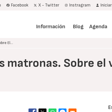
m
Facebook
X - Twitter
Instragram
Inicia
Navegación
principal
Información
Blog
Agenda
obre El…
s matronas. Sobre el 
E