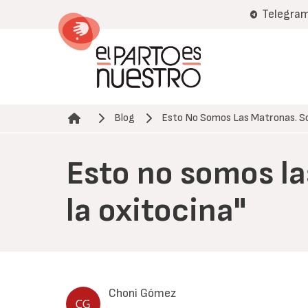
Pasar
Telegra
al
contenido
principal
Blog
Esto No Somos Las Matronas. S
Ruta de navegación
Esto no somos la
la oxitocina"
Choni Gómez