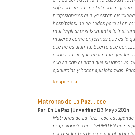
suficientemente inteligente...), per
profesionales que ya están ejercien
hospitales, no en todos pero si en m
mal implica precisamente la instrumen
mujeres como enfermas que es lo que
que no os alarma. Suerte que conoz
conscientes que no se han quedado s
que se dan cuenta que su labor va m
epidurales y hacer episiotomías. Par
Respuesta
Matronas de La Paz... ese
Parí En La Paz (unverified)
13 Mayo 2014
Matronas de La Paz... ese estupendo
profesionales que PERMITEN que el pr
por residentes de gine por el artícul