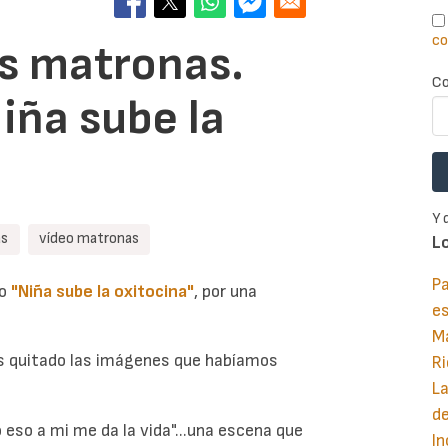
co
as matronas.
Co
iña sube la
Y 
as
vídeo matronas
L
Pa
eo
"Niña sube la oxitocina"
, por una
e
M
os quitado las imágenes que habíamos
Ri
La
d
o eso a mi me da la vida"...una escena que
In