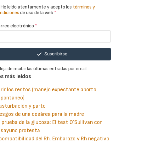
He leído atentamente y acepto los
términos y
ndiciones
de uso de la web
*
rreo electrónico
*
Suscribirse
deja de recibir las últimas entradas por email.
os más leidos
rir los restos (manejo expectante aborto
spontáneo)
asturbación y parto
esgos de una cesárea para la madre
 prueba de la glucosa: El test O´Sullivan con
esayuno protesta
compatibilidad del Rh. Embarazo y Rh negativo