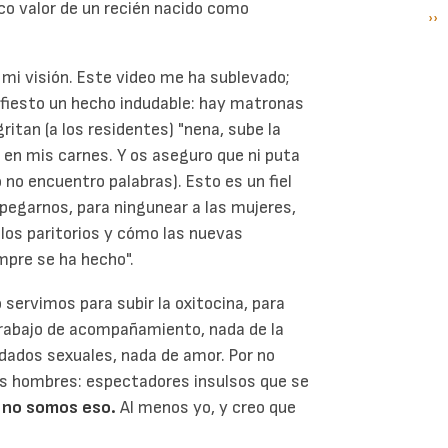
oco valor de un recién nacido como
Si
››
P
pá
 mi visión. Este video me ha sublevado;
fiesto un hecho indudable: hay matronas
gritan (a los residentes) "nena, sube la
o en mis carnes. Y os aseguro que ni puta
no encuentro palabras). Esto es un fiel
spegarnos, para ningunear a las mujeres,
los paritorios y cómo las nuevas
mpre se ha hecho".
 servimos para subir la oxitocina, para
 trabajo de acompañamiento, nada de la
idados sexuales, nada de amor. Por no
los hombres: espectadores insulsos que se
 no somos eso.
Al menos yo, y creo que