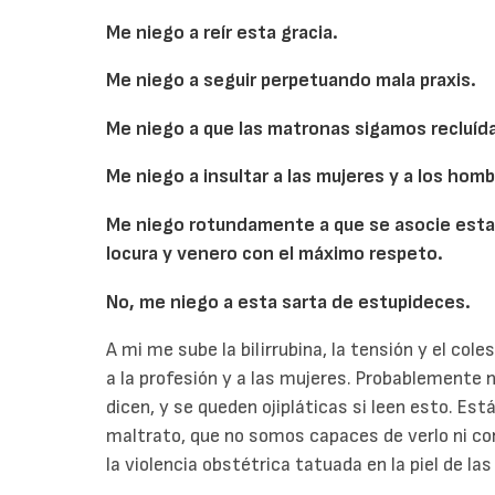
Me niego a reír esta gracia.
Me niego a seguir perpetuando mala praxis.
Me niego a que las matronas sigamos recluída
Me niego a insultar a las mujeres y a los hom
Me niego rotundamente a que se asocie esta
locura y venero con el máximo respeto.
No, me niego a esta sarta de estupideces.
A mi me sube la bilirrubina, la tensión y el col
a la profesión y a las mujeres. Probablemente 
dicen, y se queden ojipláticas si leen esto. Es
maltrato, que no somos capaces de verlo ni con
la violencia obstétrica tatuada en la piel de la