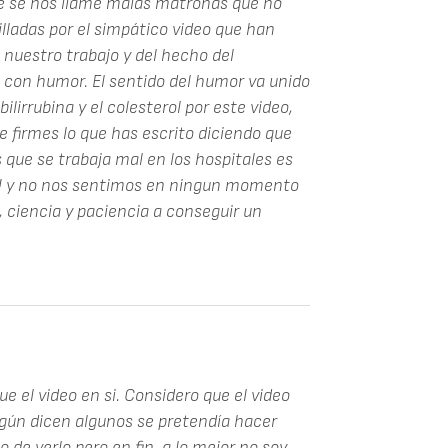
e se nos llame malas matronas que no
ladas por el simpático video que han
nuestro trabajo y del hecho del
 con humor. El sentido del humor va unido
 bilirrubina y el colesterol por este video,
e firmes lo que has escrito diciendo que
 que se trabaja mal en los hospitales es
h! y no nos sentimos en ningun momento
 ciencia y paciencia a conseguir un
 el video en si. Considero que el video
egún dicen algunos se pretendía hacer
de verlo pero en fin, a lo mejor no soy