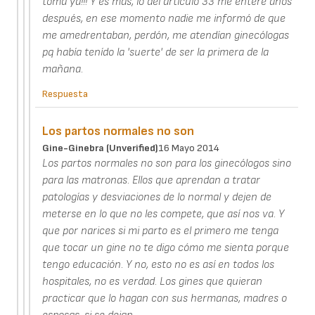
toma ya!!! Y es más, lo del artículo 33 me enteré años
después, en ese momento nadie me informó de que
me amedrentaban, perdón, me atendían ginecólogas
pq había tenído la 'suerte' de ser la primera de la
mañana.
Respuesta
Los partos normales no son
Gine-Ginebra (unverified)
16 Mayo 2014
Los partos normales no son para los ginecólogos sino
para las matronas. Ellos que aprendan a tratar
patologías y desviaciones de lo normal y dejen de
meterse en lo que no les compete, que así nos va. Y
que por narices si mi parto es el primero me tenga
que tocar un gine no te digo cómo me sienta porque
tengo educación. Y no, esto no es así en todos los
hospitales, no es verdad. Los gines que quieran
practicar que lo hagan con sus hermanas, madres o