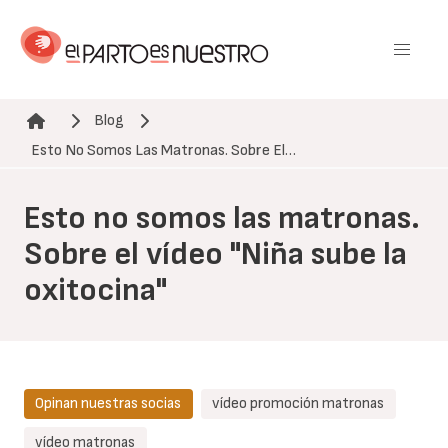
Pasar
al
contenido
principal
Blog
Ruta de navegación
Esto No Somos Las Matronas. Sobre El…
Esto no somos las matronas.
Sobre el vídeo "Niña sube la
oxitocina"
Opinan nuestras socias
vídeo promoción matronas
vídeo matronas