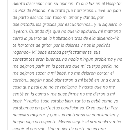
Siento discrepar con su opinión. Yo dí a luz en el Hospital
La Paz de Madrid. Y el trato fué horroroso. Llevé un plan
de parto escrito con todo mi amor y dando, por
adelantado, las gracias por escucharnos... y ni siquiera lo
leyeron. Cuando dije que no quería epidural, mi matrona
cerró la puerta de la habitación tras de ella diciendo-Ya
te hartarás de gritar por lo dolores y nos la pedirás
rogando- Mi bebé estaba perfectamente, sus
constantes eran buenas, no había ningún problema y no
me dejaron parir en la postura que mi cuerpo pedía, no
me dejaron sacar a mi bebé, no me dejaron cortar el
cordón... según nació plantaron a mi bebé en una cuna,
cosa que pedí que no se realizara. Y hasta que no me
senté en la cama y me puse firme no me dieron a mi
bebé. Y repito, todo estaba bien, tanto el bebé como yo
estábamos en perfectas condiciones. Creo que La Paz
necesita mejorar y que sus matronas se conciencien y
hagan algo al respecto. Menos seguir el protocolo y más
seguir el corazón. Una mujer de parto no es una