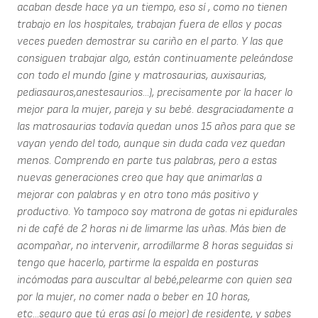
acaban desde hace ya un tiempo, eso sí , como no tienen
trabajo en los hospitales, trabajan fuera de ellos y pocas
veces pueden demostrar su cariño en el parto. Y las que
consiguen trabajar algo, están continuamente peleándose
con todo el mundo (gine y matrosaurias, auxisaurias,
pediasauros,anestesaurios...), precisamente por la hacer lo
mejor para la mujer, pareja y su bebé. desgraciadamente a
las matrosaurias todavía quedan unos 15 años para que se
vayan yendo del todo, aunque sin duda cada vez quedan
menos. Comprendo en parte tus palabras, pero a estas
nuevas generaciones creo que hay que animarlas a
mejorar con palabras y en otro tono más positivo y
productivo. Yo tampoco soy matrona de gotas ni epidurales
ni de café de 2 horas ni de limarme las uñas. Más bien de
acompañar, no intervenir, arrodillarme 8 horas seguidas si
tengo que hacerlo, partirme la espalda en posturas
incómodas para auscultar al bebé,pelearme con quien sea
por la mujer, no comer nada o beber en 10 horas,
etc...seguro que tú eras así (o mejor) de residente, y sabes