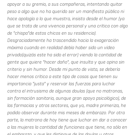
apoyar a su gremio, a sus compañeras, intentando quitar
peso a algo que no ha querido ser un manifiesto público ni
hace apología a lo que muestra, insisto desde el humor (ya
que se trata de una vivencia personal y una crítica con algo
de "chispa"de estos chicos en su residencia).
Desgraciadamente ha trascendido hacia la exageración
máxima cuando en realidad debía haber sido un vídeo
privado(quizás este ha sido el error) viendo la cantidad de
gente que quiere "hacer daño", que insulta y que opina sin
criterio y sin humor. Desde mi punto de vista, se debería
hacer menos crítica a este tipo de cosas que tienen su
importancia "justa" y reservar las fuerzas para luchar
contra el intrusismo de algunas doulas (que no matronas,
sin formación sanitaria, aunque gran apoyo psicológico), de
las farmacias y otros sectores, que yo, madre primeriza, he
podido observar durante mis meses de embarazo. Por otra
parte, la matrona de hoy tiene que luchar en dar a conocer
a las mujeres la cantidad de funciones que tiene, no sólo en
el embarazo, y que les distingue de las doulas u otros