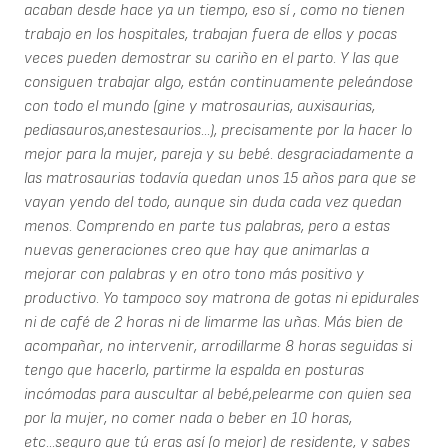
acaban desde hace ya un tiempo, eso sí , como no tienen
trabajo en los hospitales, trabajan fuera de ellos y pocas
veces pueden demostrar su cariño en el parto. Y las que
consiguen trabajar algo, están continuamente peleándose
con todo el mundo (gine y matrosaurias, auxisaurias,
pediasauros,anestesaurios...), precisamente por la hacer lo
mejor para la mujer, pareja y su bebé. desgraciadamente a
las matrosaurias todavía quedan unos 15 años para que se
vayan yendo del todo, aunque sin duda cada vez quedan
menos. Comprendo en parte tus palabras, pero a estas
nuevas generaciones creo que hay que animarlas a
mejorar con palabras y en otro tono más positivo y
productivo. Yo tampoco soy matrona de gotas ni epidurales
ni de café de 2 horas ni de limarme las uñas. Más bien de
acompañar, no intervenir, arrodillarme 8 horas seguidas si
tengo que hacerlo, partirme la espalda en posturas
incómodas para auscultar al bebé,pelearme con quien sea
por la mujer, no comer nada o beber en 10 horas,
etc...seguro que tú eras así (o mejor) de residente, y sabes