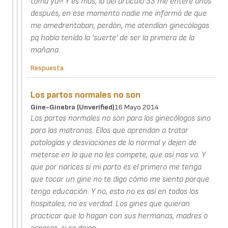
toma ya!!! Y es más, lo del artículo 33 me enteré años
después, en ese momento nadie me informó de que
me amedrentaban, perdón, me atendían ginecólogas
pq había tenído la 'suerte' de ser la primera de la
mañana.
Respuesta
Los partos normales no son
Gine-Ginebra (unverified)
16 Mayo 2014
Los partos normales no son para los ginecólogos sino
para las matronas. Ellos que aprendan a tratar
patologías y desviaciones de lo normal y dejen de
meterse en lo que no les compete, que así nos va. Y
que por narices si mi parto es el primero me tenga
que tocar un gine no te digo cómo me sienta porque
tengo educación. Y no, esto no es así en todos los
hospitales, no es verdad. Los gines que quieran
practicar que lo hagan con sus hermanas, madres o