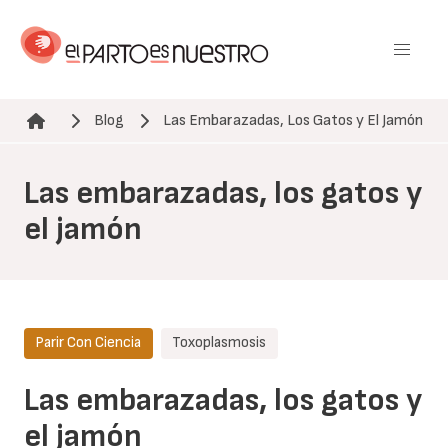
Pasar
al
contenido
principal
Blog
Las Embarazadas, Los Gatos y El Jamón
Ruta de navegación
Las embarazadas, los gatos y
el jamón
Parir Con Ciencia
Toxoplasmosis
Las embarazadas, los gatos y
el jamón