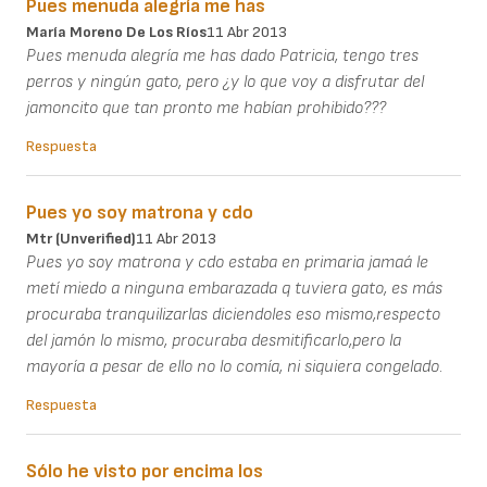
Pues menuda alegría me has
María Moreno De Los Ríos
11 Abr 2013
Pues menuda alegría me has dado Patricia, tengo tres
perros y ningún gato, pero ¿y lo que voy a disfrutar del
jamoncito que tan pronto me habían prohibido???
Respuesta
Pues yo soy matrona y cdo
Mtr (unverified)
11 Abr 2013
Pues yo soy matrona y cdo estaba en primaria jamaá le
metí miedo a ninguna embarazada q tuviera gato, es más
procuraba tranquilizarlas diciendoles eso mismo,respecto
del jamón lo mismo, procuraba desmitificarlo,pero la
mayoría a pesar de ello no lo comía, ni siquiera congelado.
Respuesta
Sólo he visto por encima los