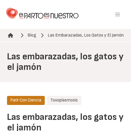
Pasar
al
contenido
principal
Blog
Las Embarazadas, Los Gatos y El Jamón
Ruta de navegación
Las embarazadas, los gatos y
el jamón
Parir Con Ciencia
Toxoplasmosis
Las embarazadas, los gatos y
el jamón