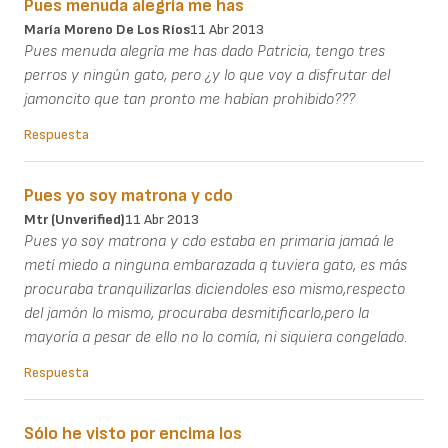
Pues menuda alegría me has
María Moreno De Los Ríos
11 Abr 2013
Pues menuda alegría me has dado Patricia, tengo tres
perros y ningún gato, pero ¿y lo que voy a disfrutar del
jamoncito que tan pronto me habían prohibido???
Respuesta
Pues yo soy matrona y cdo
Mtr (unverified)
11 Abr 2013
Pues yo soy matrona y cdo estaba en primaria jamaá le
metí miedo a ninguna embarazada q tuviera gato, es más
procuraba tranquilizarlas diciendoles eso mismo,respecto
del jamón lo mismo, procuraba desmitificarlo,pero la
mayoría a pesar de ello no lo comía, ni siquiera congelado.
Respuesta
Sólo he visto por encima los