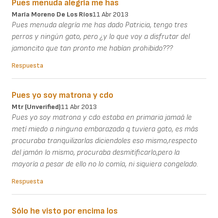
Pues menuda alegría me has
María Moreno De Los Ríos
11 Abr 2013
Pues menuda alegría me has dado Patricia, tengo tres
perros y ningún gato, pero ¿y lo que voy a disfrutar del
jamoncito que tan pronto me habían prohibido???
Respuesta
Pues yo soy matrona y cdo
Mtr (unverified)
11 Abr 2013
Pues yo soy matrona y cdo estaba en primaria jamaá le
metí miedo a ninguna embarazada q tuviera gato, es más
procuraba tranquilizarlas diciendoles eso mismo,respecto
del jamón lo mismo, procuraba desmitificarlo,pero la
mayoría a pesar de ello no lo comía, ni siquiera congelado.
Respuesta
Sólo he visto por encima los