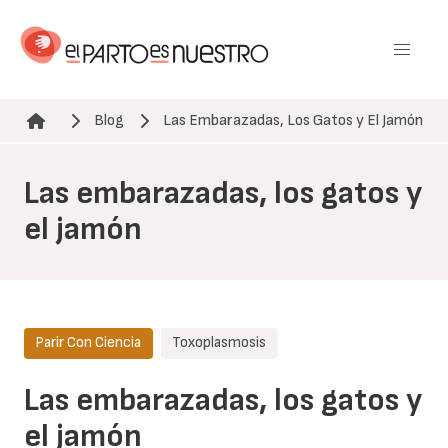
Pasar
al
contenido
principal
Blog
Las Embarazadas, Los Gatos y El Jamón
Ruta de navegación
Las embarazadas, los gatos y
el jamón
Parir Con Ciencia
Toxoplasmosis
Las embarazadas, los gatos y
el jamón