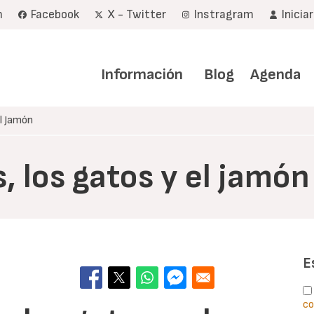
m
Facebook
X - Twitter
Instragram
Inicia
Navegación
principal
Información
Blog
Agenda
l Jamón
 los gatos y el jamón
E
co