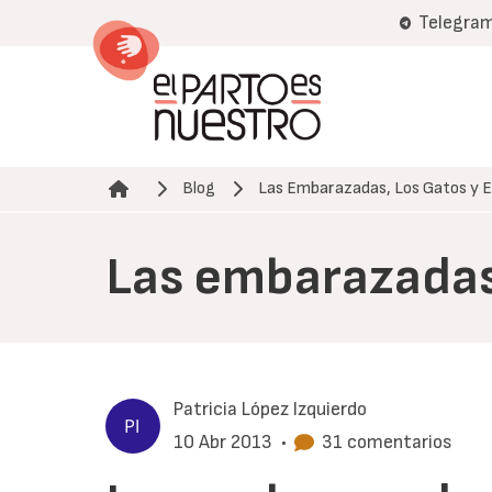
Pasar
Telegra
al
contenido
principal
Blog
Las Embarazadas, Los Gatos y E
Ruta de navegación
Las embarazadas,
Patricia López Izquierdo
10 Abr 2013
•
31 comentarios