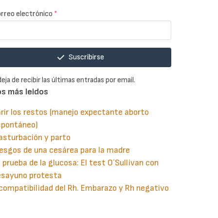
rreo electrónico
*
Suscribirse
deja de recibir las últimas entradas por email.
os más leidos
rir los restos (manejo expectante aborto
spontáneo)
asturbación y parto
esgos de una cesárea para la madre
 prueba de la glucosa: El test O´Sullivan con
esayuno protesta
compatibilidad del Rh. Embarazo y Rh negativo
guiente
aginación
gina