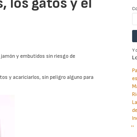
 los gatos y el
Co
Y 
jamón y embutidos sin riesgo de
L
Pa
s y acariciarlos, sin peligro alguno para
e
M
Ri
La
d
In
Si
››
P
pá