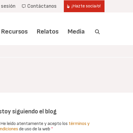
r sesión
Contáctanos
¡Hazte socia/o!
Recursos
Relatos
Media
stoy siguiendo el blog
He leído atentamente y acepto los
términos y
ndiciones
de uso de la web
*