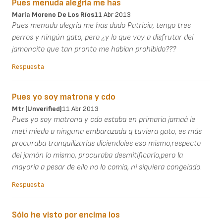
Pues menuda alegría me has
María Moreno De Los Ríos
11 Abr 2013
Pues menuda alegría me has dado Patricia, tengo tres
perros y ningún gato, pero ¿y lo que voy a disfrutar del
jamoncito que tan pronto me habían prohibido???
Respuesta
Pues yo soy matrona y cdo
Mtr (unverified)
11 Abr 2013
Pues yo soy matrona y cdo estaba en primaria jamaá le
metí miedo a ninguna embarazada q tuviera gato, es más
procuraba tranquilizarlas diciendoles eso mismo,respecto
del jamón lo mismo, procuraba desmitificarlo,pero la
mayoría a pesar de ello no lo comía, ni siquiera congelado.
Respuesta
Sólo he visto por encima los