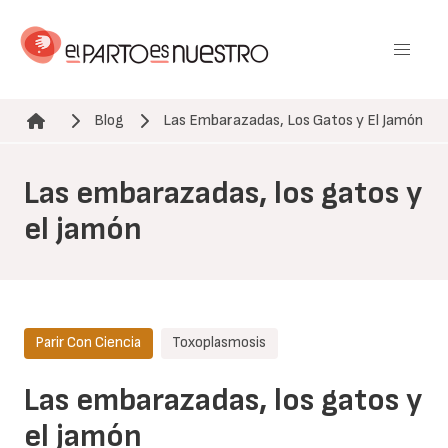
Pasar
al
contenido
principal
Blog
Las Embarazadas, Los Gatos y El Jamón
Ruta de navegación
Las embarazadas, los gatos y
el jamón
Parir Con Ciencia
Toxoplasmosis
Las embarazadas, los gatos y
el jamón