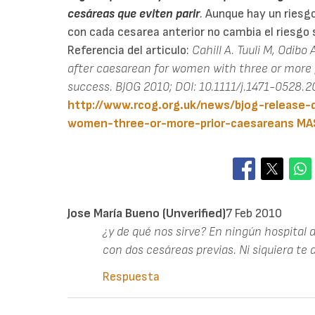
cesáreas que eviten parir
. Aunque hay un riesg
con cada cesarea anterior no cambia el riesgo s
Referencia del articulo:
Cahill A. Tuuli M, Odibo
after caesarean for women with three or more 
success. BJOG 2010; DOI: 10.1111/j.1471-0528.2
http://www.rcog.org.uk/news/bjog-release-
women-three-or-more-prior-caesareans
MA
Jose María Bueno (unverified)
7 Feb 2010
¿y de qué nos sirve? En ningún hospital d
con dos cesáreas previas. Ni siquiera te 
Respuesta