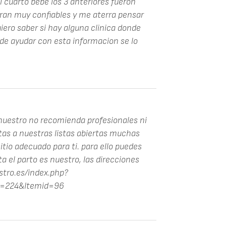
 cuarto bebe los 3 anteriores fueron
ran muy confiables y me aterra pensar
iero saber si hay alguna clinica donde
de ayudar con esta informacion se lo
s nuestro no recomienda profesionales ni
ntas a nuestras listas abiertas muchas
itio adecuado para ti. para ello puedes
ta el parto es nuestro, las direcciones
stro.es/index.php?
d=224&Itemid=96