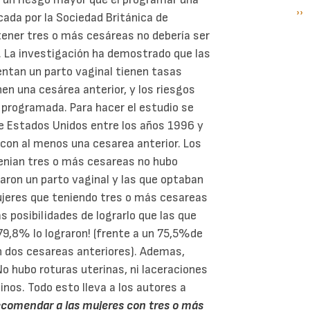
Si
››
P
cada por la Sociedad Británica de
pá
tener tres o más cesáreas no debería ser
. La investigación ha demostrado que las
ntan un parto vaginal tienen tasas
nen una cesárea anterior, y los riesgos
 programada. Para hacer el estudio se
de Estados Unidos entre los años 1996 y
 con al menos una cesarea anterior. Los
tenian tres o más cesareas no hubo
taron un parto vaginal y las que optaban
ujeres que teniendo tres o más cesareas
 posibilidades de lograrlo que las que
 79,8% lo lograron! (frente a un 75,5%de
n dos cesareas anteriores). Ademas,
o hubo roturas uterinas, ni laceraciones
tinos. Todo esto lleva a los autores a
recomendar a las mujeres con tres o más