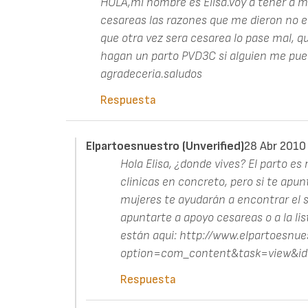
HOLA,mi nombre es Elisa.Voy a tener a mi
cesareas las razones que me dieron no e
que otra vez sera cesarea lo pase mal, qu
hagan un parto PVD3C si alguien me pue
agradeceria.saludos
Respuesta
Elpartoesnuestro (unverified)
28 Abr 2010
Hola Elisa, ¿donde vives? El parto e
clinicas en concreto, pero si te apu
mujeres te ayudarán a encontrar el s
apuntarte a apoyo cesareas o a la lis
están aqui: http://www.elpartoesnue
option=com_content&task=view&i
Respuesta