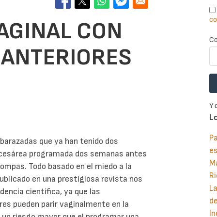
co
VAGINAL CON
Co
 ANTERIORES
Y 
L
Pa
mbarazadas que ya han tenido dos
e
a cesárea programada dos semanas antes
M
trompas. Todo basado en el miedo a la
Ri
publicado en una prestigiosa revista nos
La
encia cientifica, ya que las
d
res pueden parir vaginalmente en la
In
a un riesgo mayor que el programar una