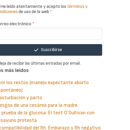
He leído atentamente y acepto los
términos y
ndiciones
de uso de la web
*
rreo electrónico
*
Suscribirse
deja de recibir las últimas entradas por email.
os más leidos
rir los restos (manejo expectante aborto
spontáneo)
asturbación y parto
esgos de una cesárea para la madre
 prueba de la glucosa: El test O´Sullivan con
esayuno protesta
compatibilidad del Rh. Embarazo y Rh negativo