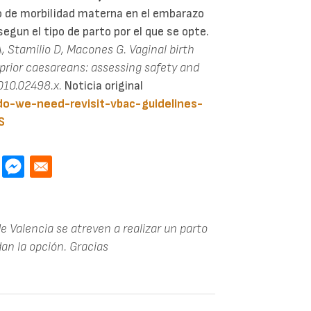
o de morbilidad materna en el embarazo
egun el tipo de parto por el que se opte.
 A, Stamilio D, Macones G. Vaginal birth
prior caesareans: assessing safety and
010.02498.x.
Noticia original
do-we-need-revisit-vbac-guidelines-
S
e Valencia se atreven a realizar un parto
dan la opción. Gracias