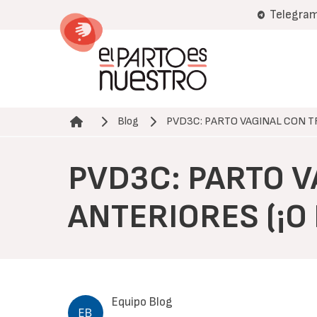
Pasar
Telegra
al
contenido
principal
Blog
PVD3C: PARTO VAGINAL CON 
Ruta de navegación
PVD3C: PARTO 
ANTERIORES (¡O 
Equipo Blog