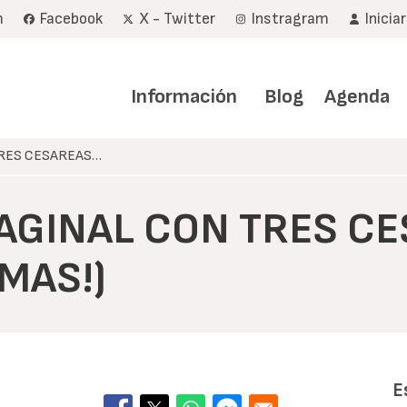
m
Facebook
X - Twitter
Instragram
Inicia
Navegación
principal
Información
Blog
Agenda
TRES CESAREAS…
VAGINAL CON TRES C
MAS!)
E