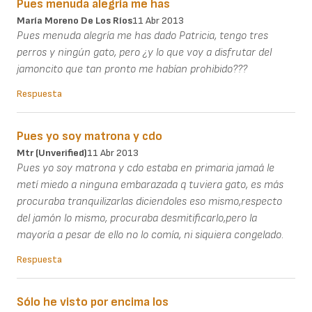
Pues menuda alegría me has
María Moreno De Los Ríos
11 Abr 2013
Pues menuda alegría me has dado Patricia, tengo tres
perros y ningún gato, pero ¿y lo que voy a disfrutar del
jamoncito que tan pronto me habían prohibido???
Respuesta
Pues yo soy matrona y cdo
Mtr (unverified)
11 Abr 2013
Pues yo soy matrona y cdo estaba en primaria jamaá le
metí miedo a ninguna embarazada q tuviera gato, es más
procuraba tranquilizarlas diciendoles eso mismo,respecto
del jamón lo mismo, procuraba desmitificarlo,pero la
mayoría a pesar de ello no lo comía, ni siquiera congelado.
Respuesta
Sólo he visto por encima los