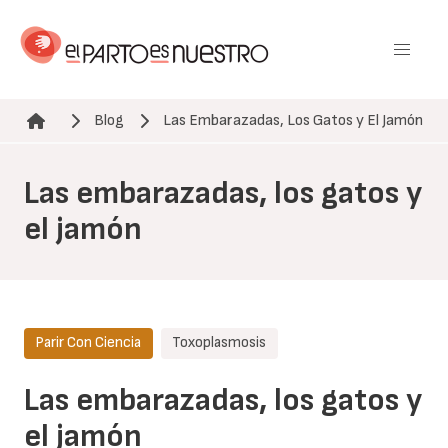
Pasar
al
contenido
principal
Blog
Las Embarazadas, Los Gatos y El Jamón
Ruta de navegación
Las embarazadas, los gatos y
el jamón
Parir Con Ciencia
Toxoplasmosis
Las embarazadas, los gatos y
el jamón