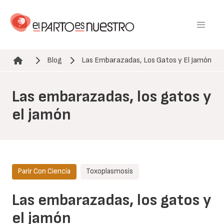
Pasar
al
contenido
principal
Blog
Las Embarazadas, Los Gatos y El Jamón
Ruta de navegación
Las embarazadas, los gatos y
el jamón
Parir Con Ciencia
Toxoplasmosis
Las embarazadas, los gatos y
el jamón