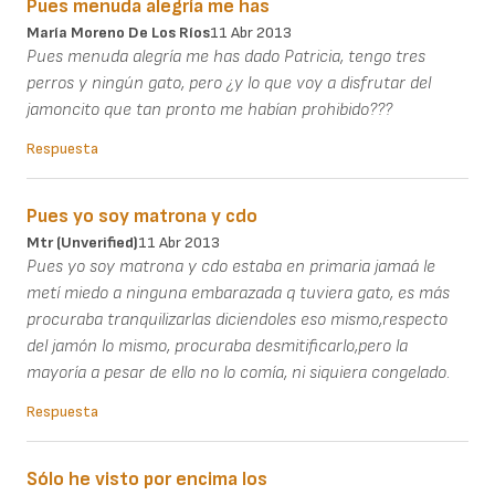
Pues menuda alegría me has
María Moreno De Los Ríos
11 Abr 2013
Pues menuda alegría me has dado Patricia, tengo tres
perros y ningún gato, pero ¿y lo que voy a disfrutar del
jamoncito que tan pronto me habían prohibido???
Respuesta
Pues yo soy matrona y cdo
Mtr (unverified)
11 Abr 2013
Pues yo soy matrona y cdo estaba en primaria jamaá le
metí miedo a ninguna embarazada q tuviera gato, es más
procuraba tranquilizarlas diciendoles eso mismo,respecto
del jamón lo mismo, procuraba desmitificarlo,pero la
mayoría a pesar de ello no lo comía, ni siquiera congelado.
Respuesta
Sólo he visto por encima los