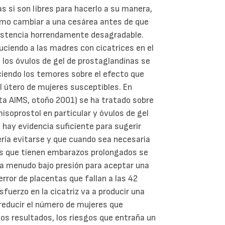
s si son libres para hacerlo a su manera,
como cambiar a una cesárea antes de que
sistencia horrendamente desagradable.
uciendo a las madres con cicatrices en el
e los óvulos de gel de prostaglandinas se
eciendo los temores sobre el efecto que
el útero de mujeres susceptibles. En
sta AIMS, otoño 2001) se ha tratado sobre
isoprostol en particular y óvulos de gel
hay evidencia suficiente para sugerir
ería evitarse y que cuando sea necesaria
es que tienen embarazos prolongados se
y a menudo bajo presión para aceptar una
error de placentas que fallan a las 42
fuerzo en la cicatriz va a producir una
 reducir el número de mujeres que
os resultados, los riesgos que entraña un