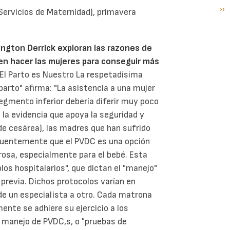
Si
››
P
 Servicios de Maternidad), primavera
pá
ington Derrick exploran las razones de
en hacer las mujeres para conseguir más
 El Parto es Nuestro La respetadísima
parto" afirma: "La asistencia a una mujer
egmento inferior debería diferir muy poco
e la evidencia que apoya la seguridad y
de cesárea), las madres que han sufrido
cuentemente que el PVDC es una opción
rosa, especialmente para el bebé. Esta
os hospitalarios", que dictan el "manejo"
 previa. Dichos protocolos varían en
y de un especialista a otro. Cada matrona
te se adhiere su ejercicio a los
l manejo de PVDC,s, o "pruebas de