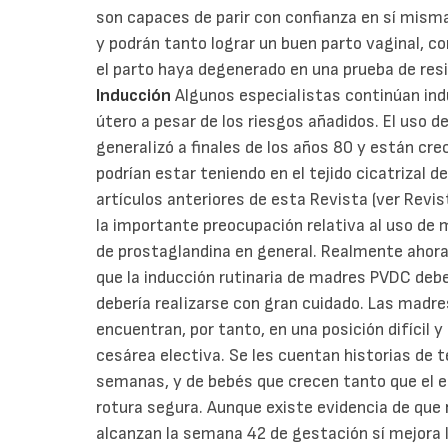
son capaces de parir con confianza en sí misma
y podrán tanto lograr un buen parto vaginal, 
el parto haya degenerado en una prueba de re
Inducción
Algunos especialistas continúan ind
útero a pesar de los riesgos añadidos. El uso d
generalizó a finales de los años 80 y están cr
podrían estar teniendo en el tejido cicatrizal d
artículos anteriores de esta Revista (ver Revi
la importante preocupación relativa al uso de m
de prostaglandina en general. Realmente ahora 
que la inducción rutinaria de madres PVDC deb
debería realizarse con gran cuidado. Las madr
encuentran, por tanto, en una posición difícil 
cesárea electiva. Se les cuentan historias de t
semanas, y de bebés que crecen tanto que el es
rotura segura. Aunque existe evidencia de que
alcanzan la semana 42 de gestación sí mejora l