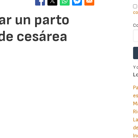
co
ar un parto
Co
de cesárea
Y 
L
Pa
e
M
Ri
La
d
In