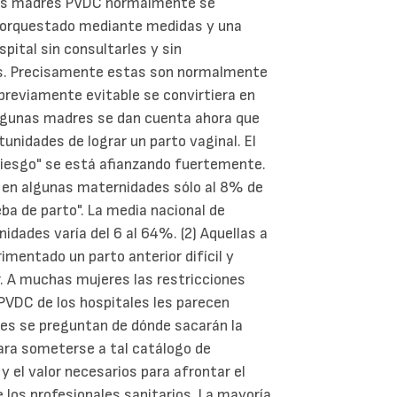
. Las madres PVDC normalmente se
, orquestado mediante medidas y una
pital sin consultarles y sin
es. Precisamente estas son normalmente
previamente evitable se convirtiera en
algunas madres se dan cuenta ahora que
unidades de lograr un parto vaginal. El
riesgo" se está afianzando fuertemente.
, en algunas maternidades sólo al 8% de
ba de parto". La media nacional de
idades varía del 6 al 64%. (2) Aquellas a
mentado un parto anterior difícil y
. A muchas mujeres las restricciones
PVDC de los hospitales les parecen
es se preguntan de dónde sacarán la
para someterse a tal catálogo de
y el valor necesarios para afrontar el
e los profesionales sanitarios. La mayoría