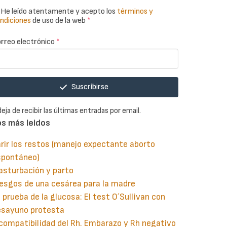
He leído atentamente y acepto los
términos y
ndiciones
de uso de la web
*
rreo electrónico
*
Suscribirse
deja de recibir las últimas entradas por email.
os más leidos
rir los restos (manejo expectante aborto
spontáneo)
asturbación y parto
esgos de una cesárea para la madre
 prueba de la glucosa: El test O´Sullivan con
esayuno protesta
compatibilidad del Rh. Embarazo y Rh negativo