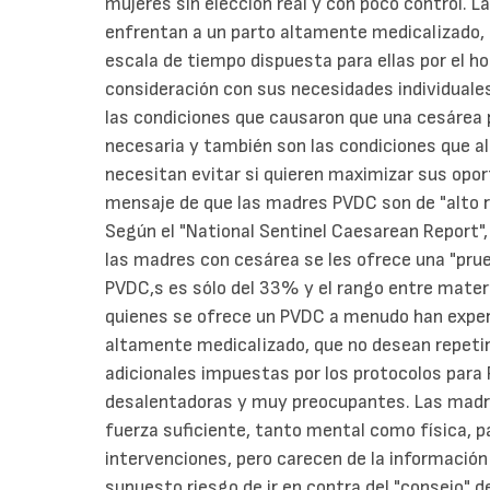
mujeres sin elección real y con poco control
enfrentan a un parto altamente medicalizado
escala de tiempo dispuesta para ellas por el hos
consideración con sus necesidades individual
las condiciones que causaron que una cesárea 
necesaria y también son las condiciones que 
necesitan evitar si quieren maximizar sus oport
mensaje de que las madres PVDC son de "alto 
Según el "National Sentinel Caesarean Report"
las madres con cesárea se les ofrece una "prue
PVDC,s es sólo del 33% y el rango entre matern
quienes se ofrece un PVDC a menudo han experi
altamente medicalizado, que no desean repetir
adicionales impuestas por los protocolos para 
desalentadoras y muy preocupantes. Las madr
fuerza suficiente, tanto mental como física, 
intervenciones, pero carecen de la información 
supuesto riesgo de ir en contra del "consejo" d