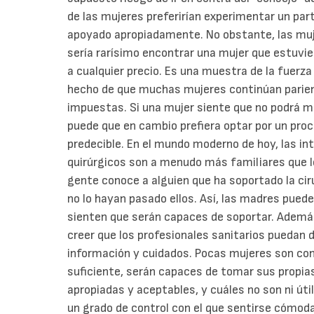
de las mujeres preferirían experimentar un part
apoyado apropiadamente. No obstante, las muje
sería rarísimo encontrar una mujer que estuvier
a cualquier precio. Es una muestra de la fuerza
hecho de que muchas mujeres continúan parien
impuestas. Si una mujer siente que no podrá ma
puede que en cambio prefiera optar por un pro
predecible. En el mundo moderno de hoy, las i
quirúrgicos son a menudo más familiares que l
gente conoce a alguien que ha soportado la cir
no lo hayan pasado ellos. Así, las madres pued
sienten que serán capaces de soportar. Ademá
creer que los profesionales sanitarios puedan d
información y cuidados. Pocas mujeres son con
suficiente, serán capaces de tomar sus propia
apropiadas y aceptables, y cuáles no son ni úti
un grado de control con el que sentirse cómo