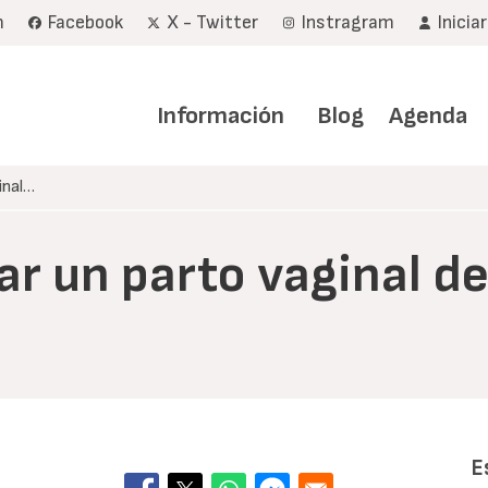
m
Facebook
X - Twitter
Instragram
Inicia
Navegación
principal
Información
Blog
Agenda
inal…
tar un parto vaginal d
E