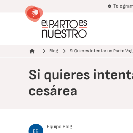
Pasar
Telegra
al
contenido
principal
Blog
Si Quieres Intentar un Parto Vag
Ruta de navegación
Si quieres inten
cesárea
Equipo Blog