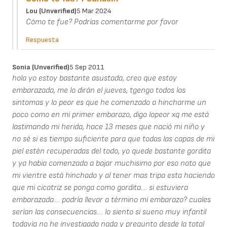
Lou (unverified)
5 Mar 2024
Cómo te fue? Podrías comentarme por favor
Respuesta
Sonia (unverified)
5 Sep 2011
hola yo estoy bastante asustada, creo que estoy
embarazada, me lo dirán el jueves, tgengo todos los
sintomas y lo peor es que he comenzado a hincharme un
poco como en mi primer embarazo, digo lopeor xq me está
lastimando mi herida, hace 13 meses que nació mi niño y
no sé si es tiempo suficiente para que todas las capas de mi
piel estén recuperadas del todo, yo quede bastante gordita
y ya habia comenzado a bajar muchisimo por eso noto que
mi vientre está hinchado y al tener mas tripa esta haciendo
que mi cicatriz se ponga como gordita.... si estuviera
embarazada.... podría llevar a término mi embarazo? cuales
serían las consecuencias.... lo siento si sueno muy infantil
todavía no he investigado nada y pregunto desde la total