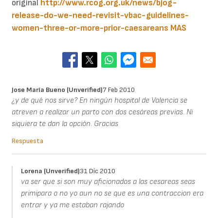
original
http://www.rcog.org.uk/news/bjog-
release-do-we-need-revisit-vbac-guidelines-
women-three-or-more-prior-caesareans
MAS
Jose María Bueno (unverified)
7 Feb 2010
¿y de qué nos sirve? En ningún hospital de Valencia se
atreven a realizar un parto con dos cesáreas previas. Ni
siquiera te dan la opción. Gracias
Respuesta
Lorena (unverified)
31 Dic 2010
va ser que si son muy aficionados a las cesareas seas
primipara o no yo aun no se que es una contraccion era
entrar y ya me estaban rajando