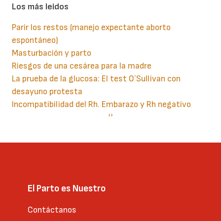
Los más leidos
Parir los restos (manejo expectante aborto
espontáneo)
Masturbación y parto
Riesgos de una cesárea para la madre
La prueba de la glucosa: El test O´Sullivan con
desayuno protesta
Incompatibilidad del Rh. Embarazo y Rh negativo
Paginación
Siguiente
››
página
El Parto es Nuestro
Contáctanos