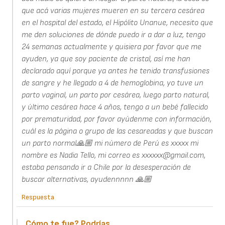
que acá varias mujeres mueren en su tercera cesárea
en el hospital del estado, el Hipólito Unanue, necesito que
me den soluciones de dónde puedo ir a dar a luz, tengo
24 semanas actualmente y quisiera por favor que me
ayuden, ya que soy paciente de cristal, así me han
declarado aquí porque ya antes he tenido transfusiones
de sangre y he llegado a 4 de hemoglobina, yo tuve un
parto vaginal, un parto por cesárea, luego parto natural,
y último cesárea hace 4 años, tengo a un bebé fallecido
por prematuridad, por favor ayúdenme con información,
cuál es la página o grupo de las cesareadas y que buscan
un parto normal🙏🏼 mi número de Perú es xxxxx mi
nombre es Nadia Tello, mi correo es xxxxxx@gmail.com,
estaba pensando ir a Chile por la desesperación de
buscar alternativas, ayudennnnn 🙏🏼
Respuesta
Cómo te fue? Podrías…