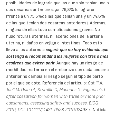
posibilidades de lograrlo que las que solo tenian una o
dos cesareas anteriores: ¡un 79,8% lo lograron!
(frente a un 75,5%de las que tenían una y un 74,6%
de las que tenian dos cesareas anteriores). Ademas,
ninguna de ellas tuvo complicaciones graves. No
hubo roturas uterinas, ni laceraciones de la arteria
uterina, ni daños en vejiga o intestinos. Todo esto
lleva a los autores a
sugerir que no hay evidencia que
sostenga el recomendar a las mujeres con tres o más
cesáreas que eviten parir
. Aunque hay un riesgo de
morbilidad materna en el embarazo con cada cesarea
anterior no cambia el riesgo segun el tipo de parto
por el que se opte. Referencia del articulo:
Cahill A.
Tuuli M, Odibo A, Stamilio D, Macones G. Vaginal birth
after caesarean for women with three or more prior
caesareans: assessing safety and success. BJOG
2010; DOI: 10.1111/j.1471-0528.2010.02498.x.
Noticia