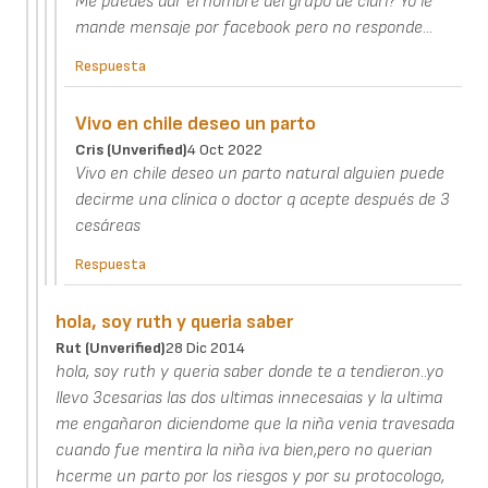
Me puedes dar el nombre del grupo de clari? Yo le
mande mensaje por facebook pero no responde...
Respuesta
Vivo en chile deseo un parto
Cris (unverified)
4 Oct 2022
Vivo en chile deseo un parto natural alguien puede
decirme una clínica o doctor q acepte después de 3
cesáreas
Respuesta
hola, soy ruth y queria saber
Rut (unverified)
28 Dic 2014
hola, soy ruth y queria saber donde te a tendieron..yo
llevo 3cesarias las dos ultimas innecesaias y la ultima
me engañaron diciendome que la niña venia travesada
cuando fue mentira la niña iva bien,pero no querian
hcerme un parto por los riesgos y por su protocologo,