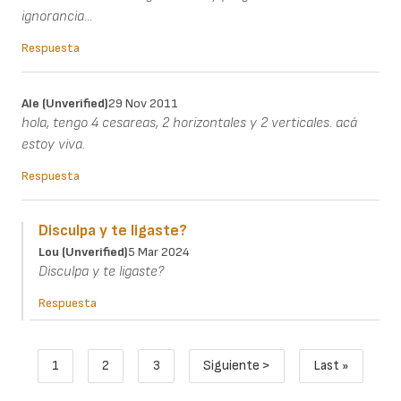
ignorancia...
Respuesta
Ale (unverified)
29 Nov 2011
hola, tengo 4 cesareas, 2 horizontales y 2 verticales. acá
estoy viva.
Respuesta
Disculpa y te ligaste?
Lou (unverified)
5 Mar 2024
Disculpa y te ligaste?
Respuesta
Paginación
1
2
3
Siguiente >
Last »
Página actual
Page
Page
Siguiente página
Última pági