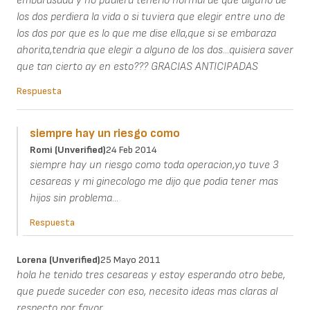
embarasada y no pudiera tenerlo normal de que alguno de
los dos perdiera la vida o si tuviera que elegir entre uno de
los dos por que es lo que me dise ella,que si se embaraza
ahorita,tendria que elegir a alguno de los dos...quisiera saver
que tan cierto ay en esto??? GRACIAS ANTICIPADAS
Respuesta
siempre hay un riesgo como
Romi (unverified)
24 Feb 2014
siempre hay un riesgo como toda operacion,yo tuve 3
cesareas y mi ginecologo me dijo que podia tener mas
hijos sin problema...
Respuesta
Lorena (unverified)
25 Mayo 2011
hola he tenido tres cesareas y estoy esperando otro bebe,
que puede suceder con eso, necesito ideas mas claras al
respecto por favor.........