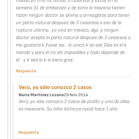
holaaa yo tmb he tenido 3 cesareas y estoy en la
semana 31 de embarazo y de echo la mayoria tienen
razon ningun doctor se anima a arriesgarse para tener
un parto natural despues de 3 cesareas x eso de la
ruptura uterina.. yo vivo en mexico, dgo. y ningun
doctor acepta el parto natural despues de 3 cesareas y
me gustaria k fuese asi... lo unico k se esk Dios es el k
manda y para el no ahi imposibles y todo depende de
el... y k sea lo k el kiera grax::
Respuesta
Vero, yo sólo conozco 2 casos
Nuria Martínez Lozano
29 Nov 2014
Vero, yo sólo conozco 2 casos de pvd3c y una de ellas
es mexicana. Su niña Victorya nació hace 1 año
Respuesta