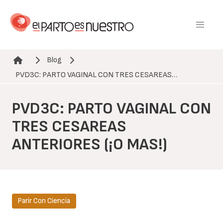
Pasar
al
contenido
principal
Blog
Ruta de navegación
PVD3C: PARTO VAGINAL CON TRES CESAREAS…
PVD3C: PARTO VAGINAL CON
TRES CESAREAS
ANTERIORES (¡O MAS!)
Parir Con Ciencia