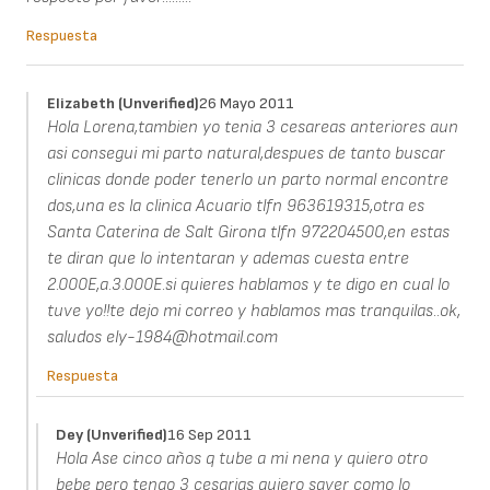
Respuesta
Elizabeth (unverified)
26 Mayo 2011
Hola Lorena,tambien yo tenia 3 cesareas anteriores aun
asi consegui mi parto natural,despues de tanto buscar
clinicas donde poder tenerlo un parto normal encontre
dos,una es la clinica Acuario tlfn 963619315,otra es
Santa Caterina de Salt Girona tlfn 972204500,en estas
te diran que lo intentaran y ademas cuesta entre
2.000E,a.3.000E.si quieres hablamos y te digo en cual lo
tuve yo!!te dejo mi correo y hablamos mas tranquilas..ok,
saludos ely-1984@hotmail.com
Respuesta
Dey (unverified)
16 Sep 2011
Hola Ase cinco años q tube a mi nena y quiero otro
bebe pero tengo 3 cesarias quiero saver como lo