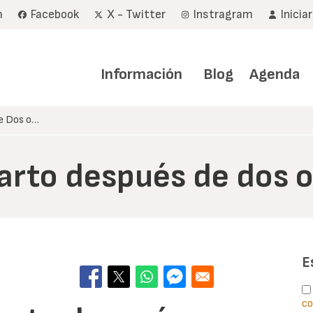
m
Facebook
X - Twitter
Instragram
Inicia
Navegación
principal
Información
Blog
Agenda
de Dos o…
parto después de dos o
E
co