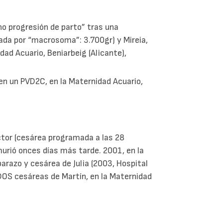
no progresión de parto” tras una
mada por “macrosoma”: 3.700gr) y Mireia,
ad Acuario, Beniarbeig (Alicante),
en un PVD2C, en la Maternidad Acuario,
íctor (cesárea programada a las 28
urió onces días más tarde. 2001, en la
barazo y cesárea de Julia (2003, Hospital
 DOS cesáreas de Martín, en la Maternidad