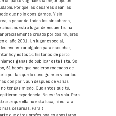
ue un parto vaginales la mejor opción
dable. Por que las cesáreas sean las
uede que no lo consigamos. Y sin
a, a pesar de todos los sinsabores,
 años, nuestro lugar de encuentro ha
gar precisamente creado por dos mujeres
n el año 2001. Un lugar especial,
edes encontrar alguien para escuchar,
tar hoy estas 51 historias de parto
níamos ganas de publicar esta lista. Se
ron, 51 bebés que nacieron rodeados de
rla por las que lo consiguieron y por las
ñas con parir, aún después de varias
 no tengas miedo. Que antes que tú,
repitieron experiencia. No estás sola.
Para
arte que ella no está loca, ni es rara
s o más cesáreas.
Para ti,
rte que otros profesionales apostaron