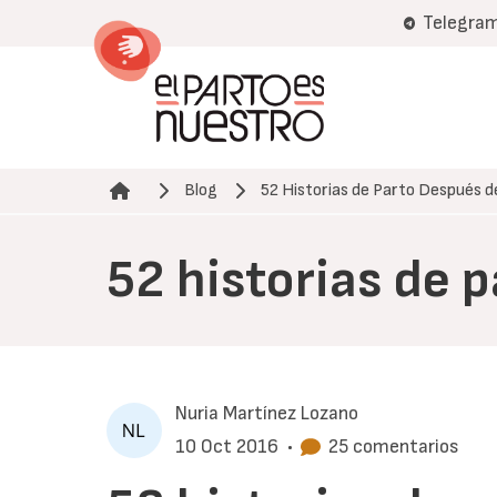
Pasar
Telegra
al
contenido
principal
Blog
52 Historias de Parto Después 
Ruta de navegación
52 historias de 
Nuria Martínez Lozano
10 Oct 2016
•
25 comentarios