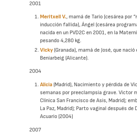
2001
Meritxell V.
, mamá de Tario (cesárea por “
inducción fallida), Ángel (cesárea progra
nacida en un PVD2C en 2001, en la Maternid
pesando 4,280 kg.
Vicky
(Granada), mamá de José, que nació 
Beniarbeig (Alicante).
2004
Alicia
(Madrid), Nacimiento y pérdida de V
semanas por preeclampsia grave. Victor m
Clínica San Francisco de Asis, Madrid); em
La Paz, Madrid); Parto vaginal después de
Acuario (2004)
2007