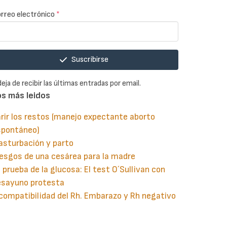
rreo electrónico
*
Suscribirse
deja de recibir las últimas entradas por email.
os más leidos
rir los restos (manejo expectante aborto
spontáneo)
asturbación y parto
esgos de una cesárea para la madre
 prueba de la glucosa: El test O´Sullivan con
esayuno protesta
compatibilidad del Rh. Embarazo y Rh negativo
guiente
aginación
gina