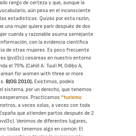
mado rango de certeza y que, aunque la
ocabulario, aún pesa en el inconsciente
 las estadísticas. Quizás por esta razón,
e una mujer quiere parir después de dos
ujer cuerda y razonable asuma semejante
nformación, con la evidencia científica
ia de otras mujeres.
Es poco frecuente
tres (pvd3c) cesáreas en nuestro entorno
da el 75% (Cahill A. Tuuli M, Odibo A,
esarean for women with three or more
ss.
BJOG 2010).
Existimos, podéis
el sistema, por un derecho, que tenemos
desesperamos.
Practicamos
“turismo
metros, a veces solas, a veces con toda
n España que atienden partos después de 2
pvd3c).
Venimos de diferentes lugares,
pero todas tenemos algo en común: El