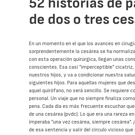
52 historias de 
de dos o tres ce
En un momento en el que los avances en cirugia
sorprendentemente la cesárea se ha normaliza
con esta operación quirúrgica, llegan unas co
conscientes. Esa casi "imperceptible" cicatriz,
nuestros hijos, y va a condicionar nuestra sal
siguientes hijos.
Para aquellas mujeres que des
aquel quirófano, no será sencillo. Se requiere 
personal. Un viaje que no siempre finaliza co
pena.
Cada día es más frecuente escuchar que
de una cesárea (pvdc). Lo que era una rareza e
imperaba "una vez cesárea, siempre cesárea".
de esa sentencia y salir del círculo vicioso q