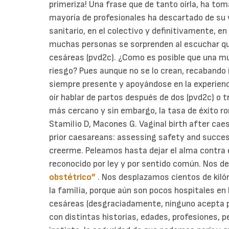
primeriza! Una frase que de tanto oírla, ha to
mayoría de profesionales ha descartado de su v
sanitario, en el colectivo y definitivamente, en
muchas personas se sorprenden al escuchar qu
cesáreas (pvd2c).
¿Como es posible que una m
riesgo? Pues aunque no se lo crean, recabando i
siempre presente y apoyándose en la experienc
oír hablar de partos después de dos (pvd2c) o 
más cercano y sin embargo, la tasa de éxito ron
Stamilio D, Macones G. Vaginal birth after ca
prior caesareans: assessing safety and succe
creerme.
Peleamos hasta dejar el alma contra 
reconocido por ley y por sentido común. Nos 
obstétrico”
. Nos desplazamos cientos de kiló
la familia, porque aún son pocos hospitales e
cesáreas (desgraciadamente, ninguno acepta 
con distintas historias, edades, profesiones, 