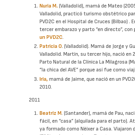
Nuria M.
(Valladolid), mamá de Mateo (2005
Valladolid, practicó turismo obstétrico pa
PVD2C en el Hospital de Cruces (Bilbao) . 
tercer embarazo y parto “en directo”, con 
un PVD2C
.
Patricia O
. (Valladolid). Mamá de Jorge y G
Valladolid. Martín, su tercer hijo, nació en
Parto Natural de la Clínica La Milagrosa (M
“la chica del AVE” porque así fue como viaj
Iria,
mamá de Jaime, que nació en un PVD2C,
2010.
2011
Beatríz M
. (Santander), mamá de Pau, nac
fácil, en “casa” (alquilada para el parto).
ya formado como Nèixer a Casa. Viajaron 