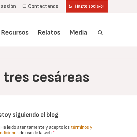
r sesión
Contáctanos
¡Hazte socia/o!
Recursos
Relatos
Media
 tres cesáreas
stoy siguiendo el blog
He leído atentamente y acepto los
términos y
ndiciones
de uso de la web
*