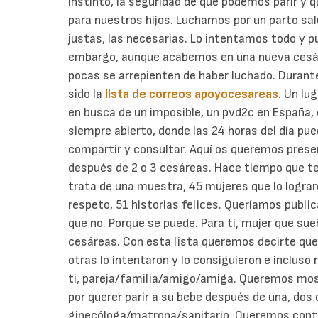
instinto, la seguridad de que podemos parir y q
para nuestros hijos.
Luchamos por un parto salu
justas, las necesarias. Lo intentamos todo y p
embargo, aunque acabemos en una nueva cesáre
pocas se arrepienten de haber luchado.
Durante
sido la
lista de correos apoyocesareas
. Un lu
en busca de un imposible, un pvd2c en España, e
siempre abierto, donde las 24 horas del día pu
compartir y consultar.
Aquí os queremos presen
después de 2 o 3 cesáreas. Hace tiempo que te
trata de una muestra, 45 mujeres que lo logra
respeto, 51 historias felices. Queríamos publica
que no. Porque se puede.
Para ti, mujer que sue
cesáreas. Con esta lista queremos decirte que
otras lo intentaron y lo consiguieron e incluso 
ti, pareja/familia/amigo/amiga. Queremos mostr
por querer parir a su bebe después de una, do
ginecóloga/matrona/sanitario. Queremos conta