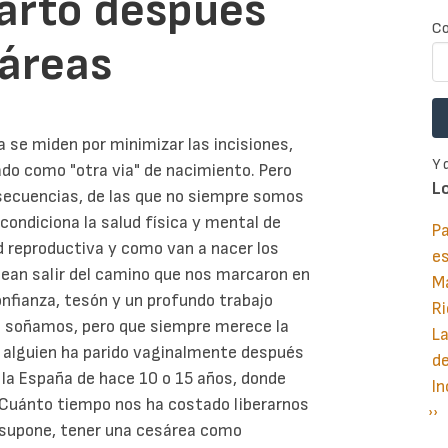
parto después
Co
sáreas
 se miden por minimizar las incisiones,
Y 
do como "otra via" de nacimiento. Pero
L
nsecuencias, de las que no siempre somos
 condiciona la salud física y mental de
Pa
ud reproductiva y como van a nacer los
e
ean salir del camino que nos marcaron en
M
confianza, tesón y un profundo trabajo
Ri
mo soñamos, pero que siempre merece la
La
 alguien ha parido vaginalmente después
d
n la España de hace 10 o 15 años, donde
In
¡Cuánto tiempo nos ha costado liberarnos
Si
››
P
ue supone, tener una cesárea como
pá