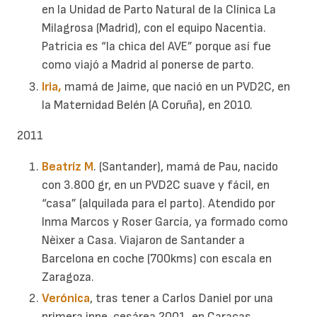
en la Unidad de Parto Natural de la Clínica La
Milagrosa (Madrid), con el equipo Nacentia.
Patricia es “la chica del AVE” porque así fue
como viajó a Madrid al ponerse de parto.
Iria,
mamá de Jaime, que nació en un PVD2C, en
la Maternidad Belén (A Coruña), en 2010.
2011
Beatríz M
. (Santander), mamá de Pau, nacido
con 3.800 gr, en un PVD2C suave y fácil, en
“casa” (alquilada para el parto). Atendido por
Inma Marcos y Roser García, ya formado como
Nèixer a Casa. Viajaron de Santander a
Barcelona en coche (700kms) con escala en
Zaragoza.
Verónica
, tras tener a Carlos Daniel por una
primera inne-cesárea 2001, en Caracas,