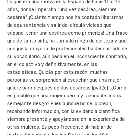
Lo que era una rareza en la España de hace 10 o 15
años, donde imperaba "una vez cesárea, siempre
cesárea".
¡Cuánto tiempo nos ha costado liberarnos
de esa sentencia y salir del círculo vicioso que
supone, tener una cesárea como primeriza! Una frase
que de tanto oírla, ha tomado rango de certeza y que,
aunque la mayoría de profesionales ha descartado de
su vocabulario, aún pesa en el inconsciente sanitario,
en el colectivo y definitivamente, en las
estadísticas. Quizás por esta razón, muchas
personas se sorprenden al escuchar que una mujer
quiere parir después de dos cesáreas (pvd2c).
¿Como
es posible que una mujer cuerda y razonable asuma
semejante riesgo? Pues aunque no se lo crean,
recabando información, con la evidencia científica
siempre presente y apoyándose en la experiencia de
otras mujeres.
Es poco frecuente oír hablar de
partos después de dos (pvd2c) o tres (pvd3c)