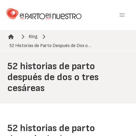
Pasar
al
contenido
principal
Blog
Ruta de navegación
52 Historias de Parto Después de Dos o…
52 historias de parto
después de dos o tres
cesáreas
52 historias de parto