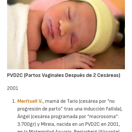
PVD2C (Partos Vaginales Después de 2 Cesáreas)
2001
Meritxell V.
, mamá de Tario (cesárea por “no
progresión de parto” tras una inducción fallida),
Ángel (cesárea programada por “macrosoma”:
3.700gr) y Mireia, nacida en un PVD2C en 2001,
en la Maternidad Acuario, Beniarbeig (Alicante),