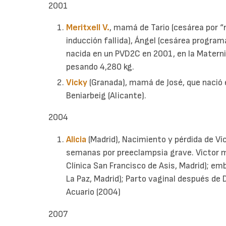
2001
Meritxell V.
, mamá de Tario (cesárea por “
inducción fallida), Ángel (cesárea progra
nacida en un PVD2C en 2001, en la Maternid
pesando 4,280 kg.
Vicky
(Granada), mamá de José, que nació 
Beniarbeig (Alicante).
2004
Alicia
(Madrid), Nacimiento y pérdida de V
semanas por preeclampsia grave. Victor m
Clínica San Francisco de Asis, Madrid); em
La Paz, Madrid); Parto vaginal después de
Acuario (2004)
2007