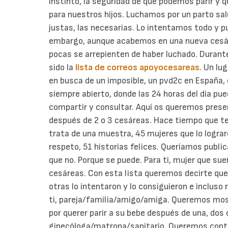
instinto, la seguridad de que podemos parir y q
para nuestros hijos.
Luchamos por un parto salu
justas, las necesarias. Lo intentamos todo y p
embargo, aunque acabemos en una nueva cesáre
pocas se arrepienten de haber luchado.
Durante
sido la
lista de correos apoyocesareas
. Un lu
en busca de un imposible, un pvd2c en España, e
siempre abierto, donde las 24 horas del día pu
compartir y consultar.
Aquí os queremos presen
después de 2 o 3 cesáreas. Hace tiempo que te
trata de una muestra, 45 mujeres que lo logra
respeto, 51 historias felices. Queríamos publica
que no. Porque se puede.
Para ti, mujer que sue
cesáreas. Con esta lista queremos decirte que
otras lo intentaron y lo consiguieron e incluso 
ti, pareja/familia/amigo/amiga. Queremos mostr
por querer parir a su bebe después de una, do
ginecóloga/matrona/sanitario. Queremos conta