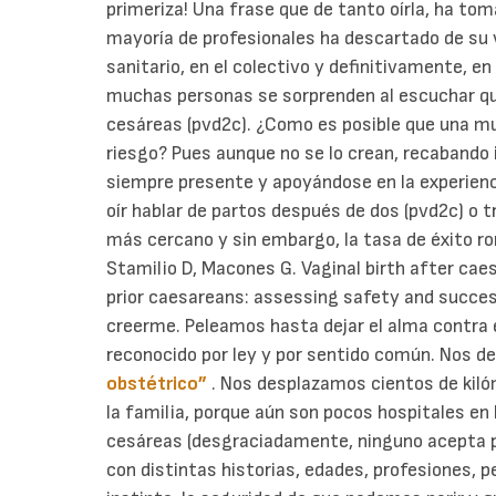
primeriza! Una frase que de tanto oírla, ha to
mayoría de profesionales ha descartado de su v
sanitario, en el colectivo y definitivamente, en
muchas personas se sorprenden al escuchar qu
cesáreas (pvd2c).
¿Como es posible que una m
riesgo? Pues aunque no se lo crean, recabando i
siempre presente y apoyándose en la experienc
oír hablar de partos después de dos (pvd2c) o 
más cercano y sin embargo, la tasa de éxito ron
Stamilio D, Macones G. Vaginal birth after ca
prior caesareans: assessing safety and succe
creerme.
Peleamos hasta dejar el alma contra 
reconocido por ley y por sentido común. Nos 
obstétrico”
. Nos desplazamos cientos de kiló
la familia, porque aún son pocos hospitales e
cesáreas (desgraciadamente, ninguno acepta 
con distintas historias, edades, profesiones, 