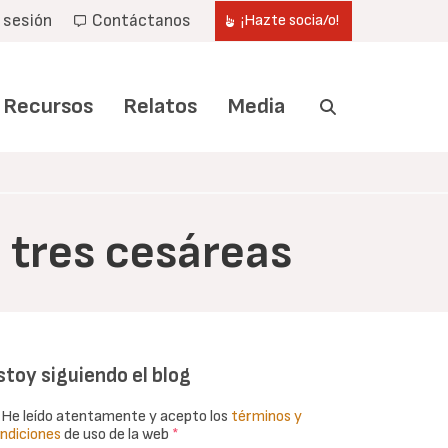
r sesión
Contáctanos
¡Hazte socia/o!
Recursos
Relatos
Media
 tres cesáreas
stoy siguiendo el blog
He leído atentamente y acepto los
términos y
ndiciones
de uso de la web
*