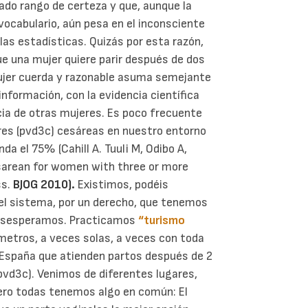
mado rango de certeza y que, aunque la
ocabulario, aún pesa en el inconsciente
 las estadísticas. Quizás por esta razón,
e una mujer quiere parir después de dos
ujer cuerda y razonable asuma semejante
nformación, con la evidencia científica
ia de otras mujeres.
Es poco frecuente
tres (pvd3c) cesáreas en nuestro entorno
da el 75% (Cahill A. Tuuli M, Odibo A,
esarean for women with three or more
ss.
BJOG 2010).
Existimos, podéis
el sistema, por un derecho, que tenemos
desesperamos.
Practicamos
“turismo
metros, a veces solas, a veces con toda
n España que atienden partos después de 2
pvd3c).
Venimos de diferentes lugares,
pero todas tenemos algo en común: El