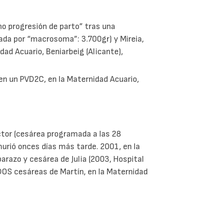
no progresión de parto” tras una
mada por “macrosoma”: 3.700gr) y Mireia,
ad Acuario, Beniarbeig (Alicante),
en un PVD2C, en la Maternidad Acuario,
íctor (cesárea programada a las 28
urió onces días más tarde. 2001, en la
barazo y cesárea de Julia (2003, Hospital
 DOS cesáreas de Martín, en la Maternidad