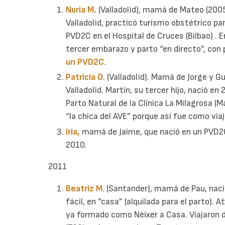
Nuria M.
(Valladolid), mamá de Mateo (2005
Valladolid, practicó turismo obstétrico pa
PVD2C en el Hospital de Cruces (Bilbao) . 
tercer embarazo y parto “en directo”, con 
un PVD2C
.
Patricia O
. (Valladolid). Mamá de Jorge y G
Valladolid. Martín, su tercer hijo, nació en
Parto Natural de la Clínica La Milagrosa (M
“la chica del AVE” porque así fue como viaj
Iria,
mamá de Jaime, que nació en un PVD2C,
2010.
2011
Beatríz M
. (Santander), mamá de Pau, nac
fácil, en “casa” (alquilada para el parto).
ya formado como Nèixer a Casa. Viajaron 