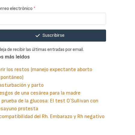
rreo electrónico
*
Suscribirse
deja de recibir las últimas entradas por email.
os más leidos
rir los restos (manejo expectante aborto
spontáneo)
asturbación y parto
esgos de una cesárea para la madre
 prueba de la glucosa: El test O´Sullivan con
esayuno protesta
compatibilidad del Rh. Embarazo y Rh negativo
guiente
aginación
gina