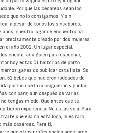
ue un parto vaginales la mejor opción
dable. Por que las cesáreas sean las
uede que no lo consigamos. Y sin
a, a pesar de todos los sinsabores,
 años, nuestro lugar de encuentro ha
gar precisamente creado por dos mujeres
n el año 2001. Un lugar especial,
edes encontrar alguien para escuchar,
tar hoy estas 51 historias de parto
níamos ganas de publicar esta lista. Se
ron, 51 bebés que nacieron rodeados de
rla por las que lo consiguieron y por las
ñas con parir, aún después de varias
 no tengas miedo. Que antes que tú,
repitieron experiencia. No estás sola.
Para
arte que ella no está loca, ni es rara
s o más cesáreas.
Para ti,
rte que otros profesionales apostaron