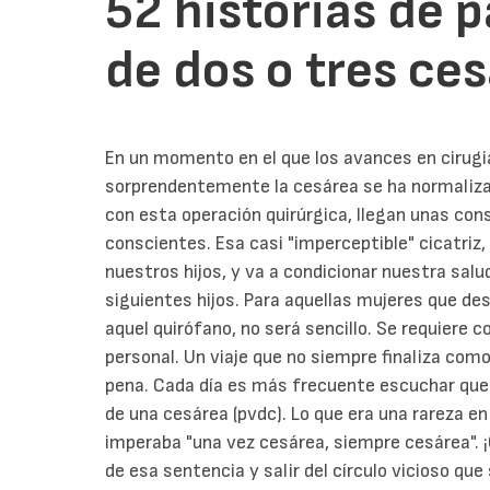
52 historias de 
de dos o tres ce
En un momento en el que los avances en cirugia
sorprendentemente la cesárea se ha normaliza
con esta operación quirúrgica, llegan unas co
conscientes. Esa casi "imperceptible" cicatriz,
nuestros hijos, y va a condicionar nuestra sal
siguientes hijos.
Para aquellas mujeres que des
aquel quirófano, no será sencillo. Se requiere 
personal. Un viaje que no siempre finaliza co
pena.
Cada día es más frecuente escuchar que
de una cesárea (pvdc). Lo que era una rareza e
imperaba "una vez cesárea, siempre cesárea".
de esa sentencia y salir del círculo vicioso q