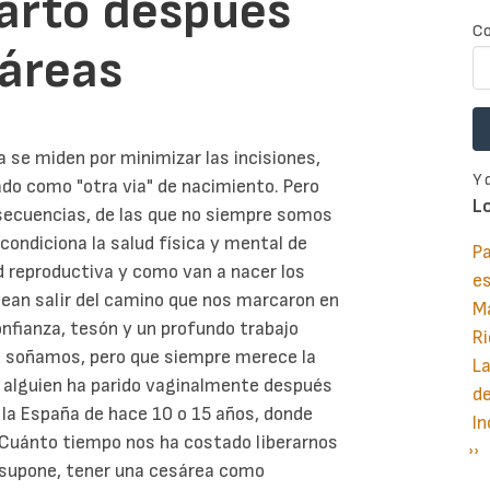
parto después
Co
sáreas
 se miden por minimizar las incisiones,
Y 
do como "otra via" de nacimiento. Pero
L
nsecuencias, de las que no siempre somos
 condiciona la salud física y mental de
Pa
ud reproductiva y como van a nacer los
e
ean salir del camino que nos marcaron en
M
confianza, tesón y un profundo trabajo
Ri
mo soñamos, pero que siempre merece la
La
 alguien ha parido vaginalmente después
d
n la España de hace 10 o 15 años, donde
In
¡Cuánto tiempo nos ha costado liberarnos
Si
››
P
ue supone, tener una cesárea como
pá