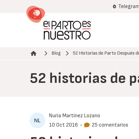
Pasar
Telegra
al
contenido
principal
Blog
52 Historias de Parto Después 
Ruta de navegación
52 historias de 
Nuria Martínez Lozano
10 Oct 2016
•
25 comentarios