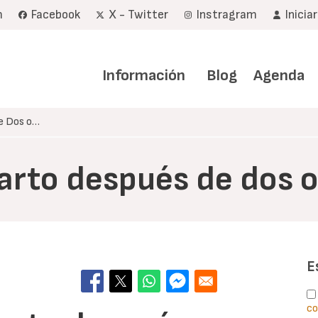
m
Facebook
X - Twitter
Instragram
Inicia
Navegación
principal
Información
Blog
Agenda
de Dos o…
parto después de dos o
E
co