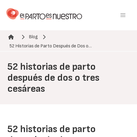
Pasar
al
contenido
principal
Blog
Ruta de navegación
52 Historias de Parto Después de Dos o…
52 historias de parto
después de dos o tres
cesáreas
52 historias de parto