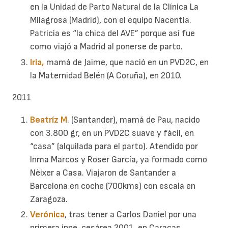
en la Unidad de Parto Natural de la Clínica La
Milagrosa (Madrid), con el equipo Nacentia.
Patricia es “la chica del AVE” porque así fue
como viajó a Madrid al ponerse de parto.
Iria,
mamá de Jaime, que nació en un PVD2C, en
la Maternidad Belén (A Coruña), en 2010.
2011
Beatríz M
. (Santander), mamá de Pau, nacido
con 3.800 gr, en un PVD2C suave y fácil, en
“casa” (alquilada para el parto). Atendido por
Inma Marcos y Roser García, ya formado como
Nèixer a Casa. Viajaron de Santander a
Barcelona en coche (700kms) con escala en
Zaragoza.
Verónica
, tras tener a Carlos Daniel por una
primera inne-cesárea 2001, en Caracas,