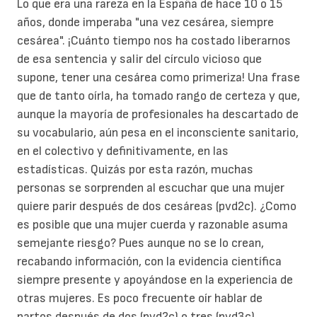
Lo que era una rareza en la España de hace 10 o 15
años, donde imperaba "una vez cesárea, siempre
cesárea".
¡Cuánto tiempo nos ha costado liberarnos
de esa sentencia y salir del círculo vicioso que
supone, tener una cesárea como primeriza! Una frase
que de tanto oírla, ha tomado rango de certeza y que,
aunque la mayoría de profesionales ha descartado de
su vocabulario, aún pesa en el inconsciente sanitario,
en el colectivo y definitivamente, en las
estadísticas. Quizás por esta razón, muchas
personas se sorprenden al escuchar que una mujer
quiere parir después de dos cesáreas (pvd2c).
¿Como
es posible que una mujer cuerda y razonable asuma
semejante riesgo? Pues aunque no se lo crean,
recabando información, con la evidencia científica
siempre presente y apoyándose en la experiencia de
otras mujeres.
Es poco frecuente oír hablar de
partos después de dos (pvd2c) o tres (pvd3c)