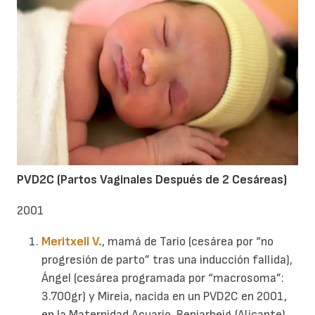
PVD2C (Partos Vaginales Después de 2 Cesáreas)
2001
Meritxell V.
, mamá de Tario (cesárea por “no
progresión de parto” tras una inducción fallida),
Ángel (cesárea programada por “macrosoma”:
3.700gr) y Mireia, nacida en un PVD2C en 2001,
en la Maternidad Acuario, Beniarbeig (Alicante),