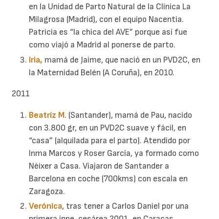
en la Unidad de Parto Natural de la Clínica La
Milagrosa (Madrid), con el equipo Nacentia.
Patricia es “la chica del AVE” porque así fue
como viajó a Madrid al ponerse de parto.
Iria,
mamá de Jaime, que nació en un PVD2C, en
la Maternidad Belén (A Coruña), en 2010.
2011
Beatríz M
. (Santander), mamá de Pau, nacido
con 3.800 gr, en un PVD2C suave y fácil, en
“casa” (alquilada para el parto). Atendido por
Inma Marcos y Roser García, ya formado como
Nèixer a Casa. Viajaron de Santander a
Barcelona en coche (700kms) con escala en
Zaragoza.
Verónica
, tras tener a Carlos Daniel por una
primera inne-cesárea 2001, en Caracas,