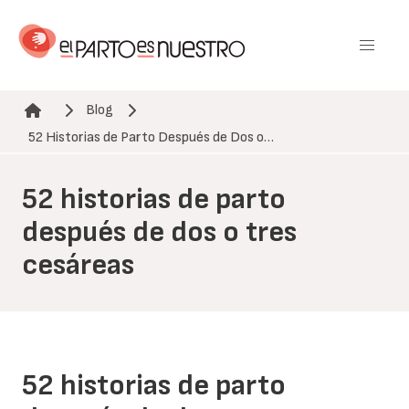
Pasar
al
contenido
principal
Blog
Ruta de navegación
52 Historias de Parto Después de Dos o…
52 historias de parto
después de dos o tres
cesáreas
52 historias de parto