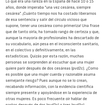
Lo que era una rareza en la España de hace 10 o 15
años, donde imperaba "una vez cesárea, siempre
cesárea".
¡Cuánto tiempo nos ha costado liberarnos
de esa sentencia y salir del círculo vicioso que
supone, tener una cesárea como primeriza! Una frase
que de tanto oírla, ha tomado rango de certeza y que,
aunque la mayoría de profesionales ha descartado de
su vocabulario, aún pesa en el inconsciente sanitario,
en el colectivo y definitivamente, en las
estadísticas. Quizás por esta razón, muchas
personas se sorprenden al escuchar que una mujer
quiere parir después de dos cesáreas (pvd2c).
¿Como
es posible que una mujer cuerda y razonable asuma
semejante riesgo? Pues aunque no se lo crean,
recabando información, con la evidencia científica
siempre presente y apoyándose en la experiencia de
otras mujeres.
Es poco frecuente oír hablar de
partos después de dos (pvd2c) o tres (pvd3c)