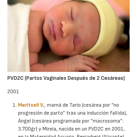
PVD2C (Partos Vaginales Después de 2 Cesáreas)
2001
Meritxell V.
, mamá de Tario (cesárea por “no
progresión de parto” tras una inducción fallida),
Ángel (cesárea programada por “macrosoma”:
3.700gr) y Mireia, nacida en un PVD2C en 2001,
en la Maternidad Acuario, Beniarbeig (Alicante),