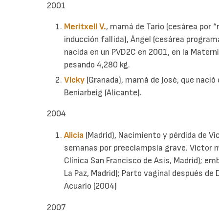
2001
Meritxell V.
, mamá de Tario (cesárea por “
inducción fallida), Ángel (cesárea progra
nacida en un PVD2C en 2001, en la Maternid
pesando 4,280 kg.
Vicky
(Granada), mamá de José, que nació 
Beniarbeig (Alicante).
2004
Alicia
(Madrid), Nacimiento y pérdida de V
semanas por preeclampsia grave. Victor m
Clínica San Francisco de Asis, Madrid); em
La Paz, Madrid); Parto vaginal después de
Acuario (2004)
2007