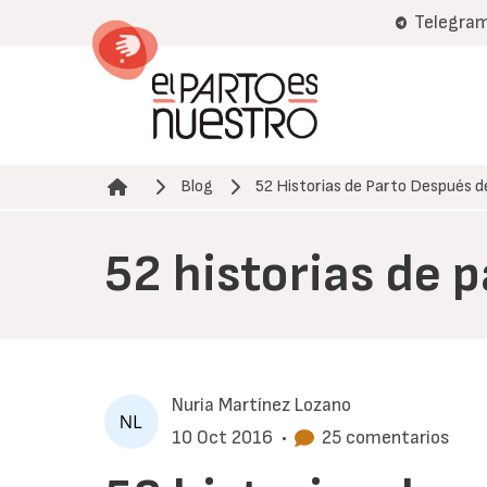
Pasar
Telegra
al
contenido
principal
Blog
52 Historias de Parto Después 
Ruta de navegación
52 historias de 
Nuria Martínez Lozano
10 Oct 2016
•
25 comentarios