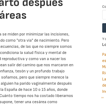
parto después
Co
sáreas
 se miden por minimizar las incisiones,
Y 
do como "otra via" de nacimiento. Pero
L
nsecuencias, de las que no siempre somos
 condiciona la salud física y mental de
Pa
ud reproductiva y como van a nacer los
e
ean salir del camino que nos marcaron en
M
confianza, tesón y un profundo trabajo
Ri
mo soñamos, pero que siempre merece la
La
 alguien ha parido vaginalmente después
d
n la España de hace 10 o 15 años, donde
In
¡Cuánto tiempo nos ha costado liberarnos
Si
››
P
ue supone, tener una cesárea como
pá