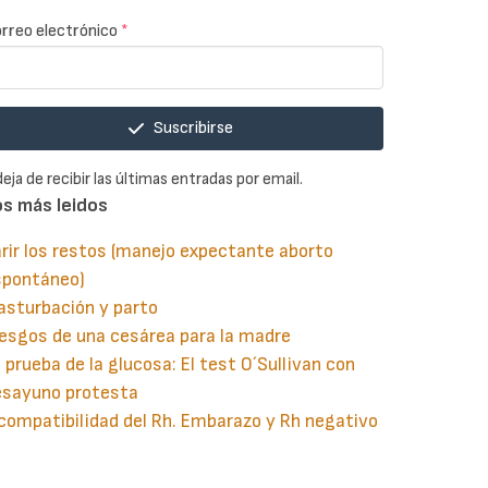
rreo electrónico
*
Suscribirse
deja de recibir las últimas entradas por email.
os más leidos
rir los restos (manejo expectante aborto
spontáneo)
asturbación y parto
esgos de una cesárea para la madre
 prueba de la glucosa: El test O´Sullivan con
esayuno protesta
compatibilidad del Rh. Embarazo y Rh negativo
guiente
aginación
gina