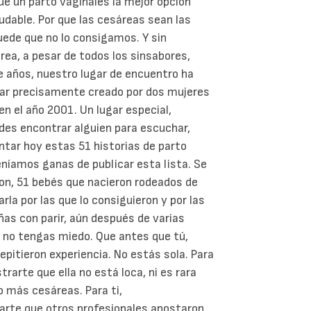
ue un parto vaginales la mejor opción
dable. Por que las cesáreas sean las
uede que no lo consigamos. Y sin
a, a pesar de todos los sinsabores,
 años, nuestro lugar de encuentro ha
gar precisamente creado por dos mujeres
n el año 2001. Un lugar especial,
edes encontrar alguien para escuchar,
tar hoy estas 51 historias de parto
níamos ganas de publicar esta lista. Se
ron, 51 bebés que nacieron rodeados de
rla por las que lo consiguieron y por las
ñas con parir, aún después de varias
 no tengas miedo. Que antes que tú,
repitieron experiencia. No estás sola.
Para
arte que ella no está loca, ni es rara
s o más cesáreas.
Para ti,
rte que otros profesionales apostaron