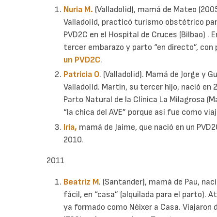
Nuria M.
(Valladolid), mamá de Mateo (2005
Valladolid, practicó turismo obstétrico pa
PVD2C en el Hospital de Cruces (Bilbao) . 
tercer embarazo y parto “en directo”, con 
un PVD2C
.
Patricia O
. (Valladolid). Mamá de Jorge y G
Valladolid. Martín, su tercer hijo, nació en
Parto Natural de la Clínica La Milagrosa (M
“la chica del AVE” porque así fue como viaj
Iria,
mamá de Jaime, que nació en un PVD2C,
2010.
2011
Beatríz M
. (Santander), mamá de Pau, nac
fácil, en “casa” (alquilada para el parto).
ya formado como Nèixer a Casa. Viajaron 