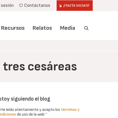
r sesión
Contáctanos
¡Hazte socia/o!
Recursos
Relatos
Media
 tres cesáreas
stoy siguiendo el blog
He leído atentamente y acepto los
términos y
ndiciones
de uso de la web
*