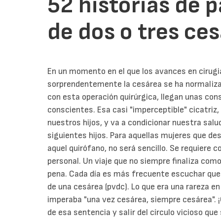
52 historias de 
de dos o tres ce
En un momento en el que los avances en cirugia
sorprendentemente la cesárea se ha normaliza
con esta operación quirúrgica, llegan unas co
conscientes. Esa casi "imperceptible" cicatriz,
nuestros hijos, y va a condicionar nuestra sal
siguientes hijos.
Para aquellas mujeres que des
aquel quirófano, no será sencillo. Se requiere 
personal. Un viaje que no siempre finaliza co
pena.
Cada día es más frecuente escuchar que
de una cesárea (pvdc). Lo que era una rareza e
imperaba "una vez cesárea, siempre cesárea".
de esa sentencia y salir del círculo vicioso q