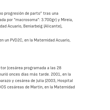
no progresión de parto” tras una
mada por “macrosoma”: 3.700gr) y Mireia,
ad Acuario, Beniarbeig (Alicante),
en un PVD2C, en la Maternidad Acuario,
íctor (cesárea programada a las 28
urió onces días más tarde. 2001, en la
barazo y cesárea de Julia (2003, Hospital
 DOS cesáreas de Martín, en la Maternidad