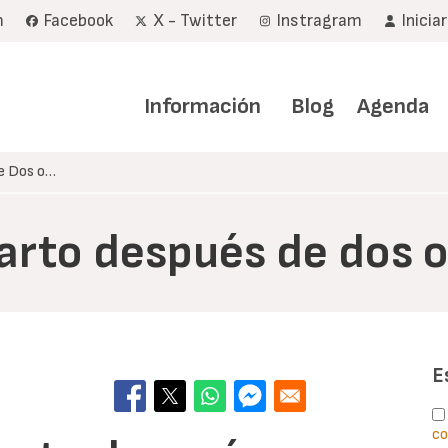
m
Facebook
X - Twitter
Instragram
Inicia
Navegación
principal
Información
Blog
Agenda
de Dos o…
parto después de dos o
E
co