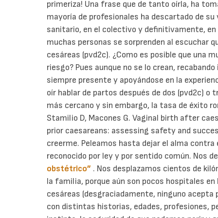
primeriza! Una frase que de tanto oírla, ha to
mayoría de profesionales ha descartado de su v
sanitario, en el colectivo y definitivamente, en
muchas personas se sorprenden al escuchar qu
cesáreas (pvd2c).
¿Como es posible que una m
riesgo? Pues aunque no se lo crean, recabando i
siempre presente y apoyándose en la experienc
oír hablar de partos después de dos (pvd2c) o 
más cercano y sin embargo, la tasa de éxito ron
Stamilio D, Macones G. Vaginal birth after ca
prior caesareans: assessing safety and succe
creerme.
Peleamos hasta dejar el alma contra 
reconocido por ley y por sentido común. Nos 
obstétrico”
. Nos desplazamos cientos de kiló
la familia, porque aún son pocos hospitales e
cesáreas (desgraciadamente, ninguno acepta 
con distintas historias, edades, profesiones, 