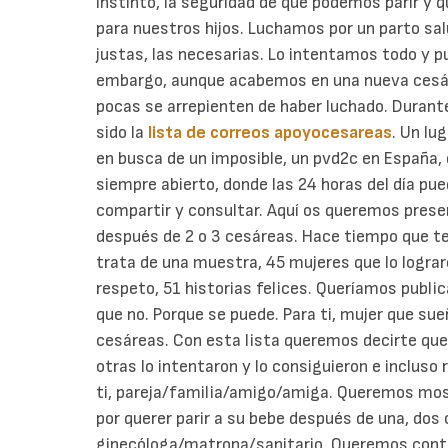
instinto, la seguridad de que podemos parir y q
para nuestros hijos.
Luchamos por un parto salu
justas, las necesarias. Lo intentamos todo y p
embargo, aunque acabemos en una nueva cesáre
pocas se arrepienten de haber luchado.
Durante
sido la
lista de correos apoyocesareas
. Un lu
en busca de un imposible, un pvd2c en España, e
siempre abierto, donde las 24 horas del día pu
compartir y consultar.
Aquí os queremos presen
después de 2 o 3 cesáreas. Hace tiempo que te
trata de una muestra, 45 mujeres que lo logra
respeto, 51 historias felices. Queríamos publica
que no. Porque se puede.
Para ti, mujer que sue
cesáreas. Con esta lista queremos decirte que
otras lo intentaron y lo consiguieron e incluso 
ti, pareja/familia/amigo/amiga. Queremos mostr
por querer parir a su bebe después de una, do
ginecóloga/matrona/sanitario. Queremos conta