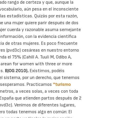
mado rango de certeza y que, aunque la
ocabulario, aún pesa en el inconsciente
 las estadísticas. Quizás por esta razón,
e una mujer quiere parir después de dos
ujer cuerda y razonable asuma semejante
nformación, con la evidencia científica
ia de otras mujeres.
Es poco frecuente
tres (pvd3c) cesáreas en nuestro entorno
da el 75% (Cahill A. Tuuli M, Odibo A,
esarean for women with three or more
ss.
BJOG 2010).
Existimos, podéis
el sistema, por un derecho, que tenemos
desesperamos.
Practicamos
“turismo
metros, a veces solas, a veces con toda
n España que atienden partos después de 2
pvd3c).
Venimos de diferentes lugares,
pero todas tenemos algo en común: El