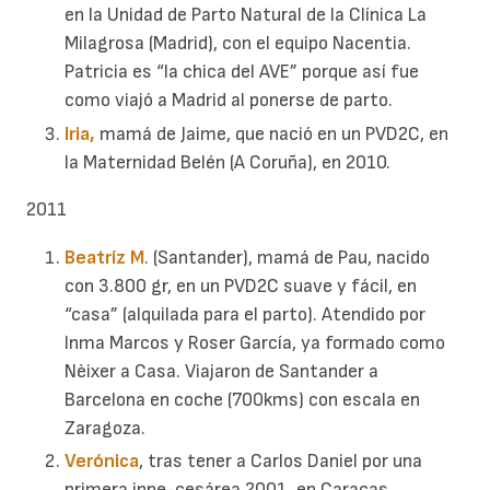
en la Unidad de Parto Natural de la Clínica La
Milagrosa (Madrid), con el equipo Nacentia.
Patricia es “la chica del AVE” porque así fue
como viajó a Madrid al ponerse de parto.
Iria,
mamá de Jaime, que nació en un PVD2C, en
la Maternidad Belén (A Coruña), en 2010.
2011
Beatríz M
. (Santander), mamá de Pau, nacido
con 3.800 gr, en un PVD2C suave y fácil, en
“casa” (alquilada para el parto). Atendido por
Inma Marcos y Roser García, ya formado como
Nèixer a Casa. Viajaron de Santander a
Barcelona en coche (700kms) con escala en
Zaragoza.
Verónica
, tras tener a Carlos Daniel por una
primera inne-cesárea 2001, en Caracas,