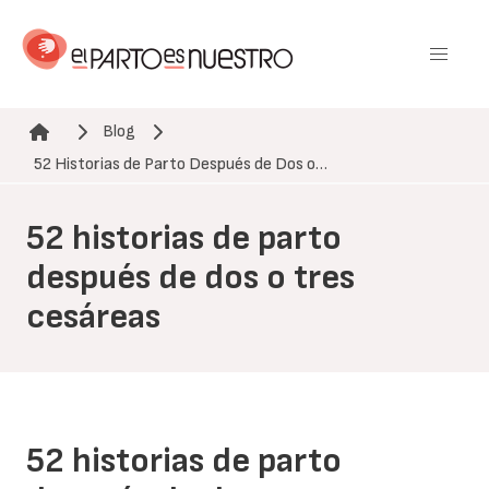
Pasar
al
contenido
principal
Blog
Ruta de navegación
52 Historias de Parto Después de Dos o…
52 historias de parto
después de dos o tres
cesáreas
52 historias de parto