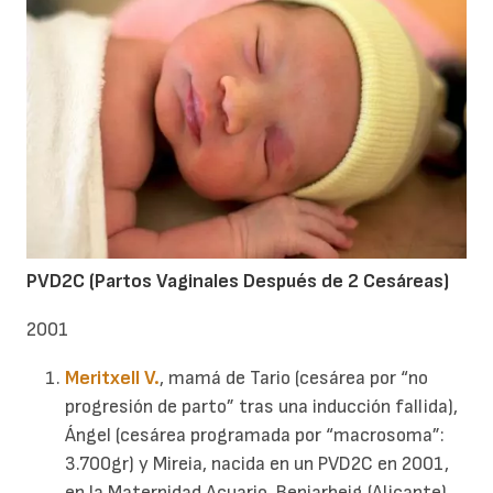
PVD2C (Partos Vaginales Después de 2 Cesáreas)
2001
Meritxell V.
, mamá de Tario (cesárea por “no
progresión de parto” tras una inducción fallida),
Ángel (cesárea programada por “macrosoma”:
3.700gr) y Mireia, nacida en un PVD2C en 2001,
en la Maternidad Acuario, Beniarbeig (Alicante),