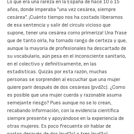
Lo que era una rareza en la España de hace 10 o 15
años, donde imperaba "una vez cesárea, siempre
cesárea".
¡Cuánto tiempo nos ha costado liberarnos
de esa sentencia y salir del círculo vicioso que
supone, tener una cesárea como primeriza! Una frase
que de tanto oírla, ha tomado rango de certeza y que,
aunque la mayoría de profesionales ha descartado de
su vocabulario, aún pesa en el inconsciente sanitario,
en el colectivo y definitivamente, en las
estadísticas. Quizás por esta razón, muchas
personas se sorprenden al escuchar que una mujer
quiere parir después de dos cesáreas (pvd2c).
¿Como
es posible que una mujer cuerda y razonable asuma
semejante riesgo? Pues aunque no se lo crean,
recabando información, con la evidencia científica
siempre presente y apoyándose en la experiencia de
otras mujeres.
Es poco frecuente oír hablar de
partos después de dos (pvd2c) o tres (pvd3c)