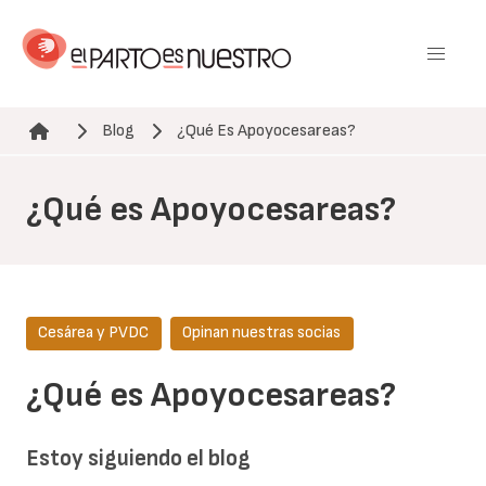
Pasar
al
contenido
principal
Blog
¿Qué Es Apoyocesareas?
Ruta de navegación
¿Qué es Apoyocesareas?
Cesárea y PVDC
Opinan nuestras socias
¿Qué es Apoyocesareas?
Estoy siguiendo el blog