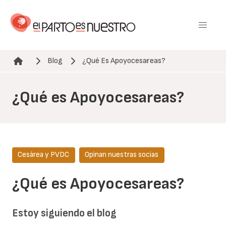
Pasar
al
contenido
principal
Blog
¿Qué Es Apoyocesareas?
Ruta de navegación
¿Qué es Apoyocesareas?
Cesárea y PVDC
Opinan nuestras socias
¿Qué es Apoyocesareas?
Estoy siguiendo el blog