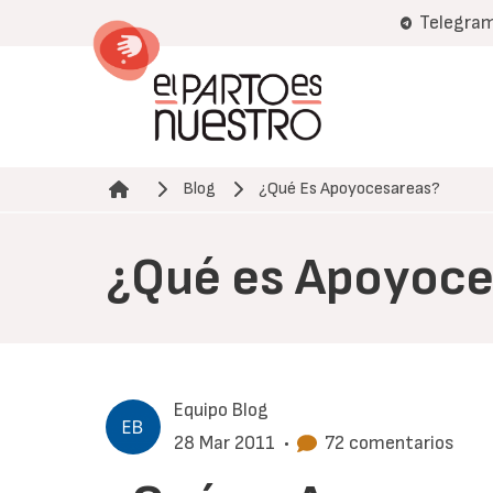
Pasar
Telegra
al
contenido
principal
Blog
¿Qué Es Apoyocesareas?
Ruta de navegación
¿Qué es Apoyoce
Equipo Blog
28 Mar 2011
•
72 comentarios