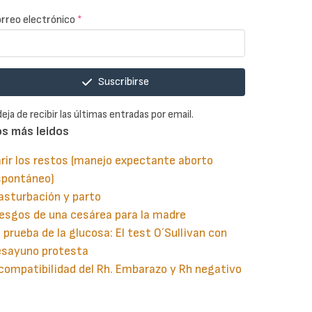
rreo electrónico
*
Suscribirse
deja de recibir las últimas entradas por email.
os más leidos
rir los restos (manejo expectante aborto
spontáneo)
asturbación y parto
esgos de una cesárea para la madre
 prueba de la glucosa: El test O´Sullivan con
esayuno protesta
compatibilidad del Rh. Embarazo y Rh negativo
guiente
aginación
gina