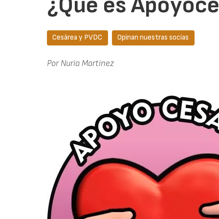
¿Qué es Apoyoce
Cesárea y PVDC
Opinan nuestras socias
Por Nuria Martínez