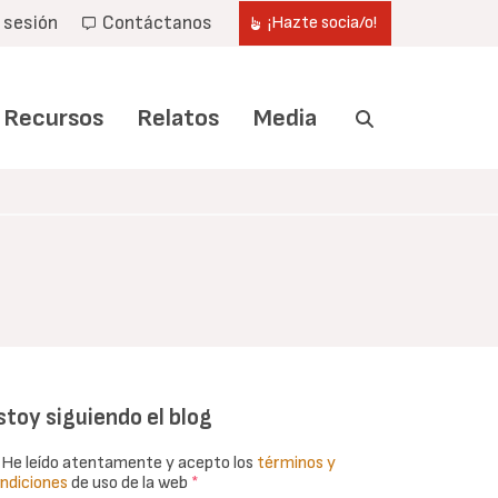
r sesión
Contáctanos
¡Hazte socia/o!
Recursos
Relatos
Media
stoy siguiendo el blog
He leído atentamente y acepto los
términos y
ndiciones
de uso de la web
*