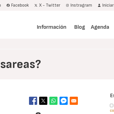
m
Facebook
X - Twitter
Instragram
Inicia
Navegación
principal
Información
Blog
Agenda
sareas?
E
co