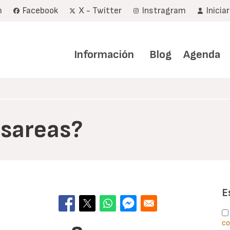
m
Facebook
X - Twitter
Instragram
Inicia
Navegación
principal
Información
Blog
Agenda
sareas?
E
co