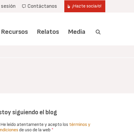
r sesión
Contáctanos
¡Hazte socia/o!
Recursos
Relatos
Media
stoy siguiendo el blog
He leído atentamente y acepto los
términos y
ndiciones
de uso de la web
*