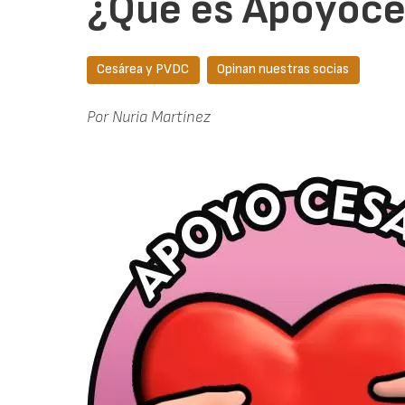
¿Qué es Apoyoce
Cesárea y PVDC
Opinan nuestras socias
Por Nuria Martínez