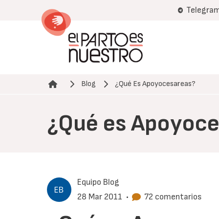
Pasar
Telegra
al
contenido
principal
Blog
¿Qué Es Apoyocesareas?
Ruta de navegación
¿Qué es Apoyoce
Equipo Blog
28 Mar 2011
•
72 comentarios