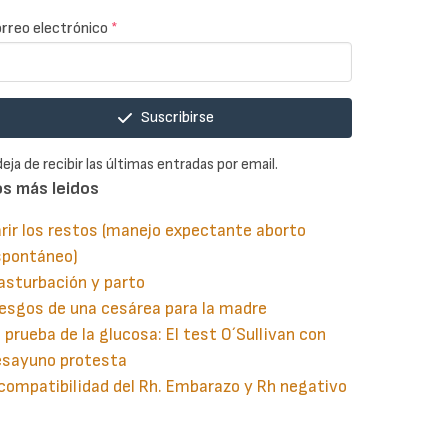
rreo electrónico
*
Suscribirse
deja de recibir las últimas entradas por email.
os más leidos
rir los restos (manejo expectante aborto
spontáneo)
asturbación y parto
esgos de una cesárea para la madre
 prueba de la glucosa: El test O´Sullivan con
esayuno protesta
compatibilidad del Rh. Embarazo y Rh negativo
guiente
aginación
gina