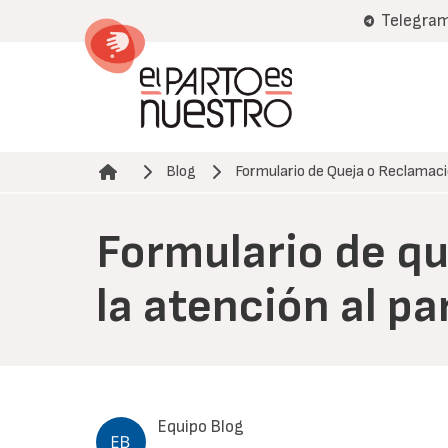
Pasar
Telegra
al
contenido
principal
Blog
Formulario de Queja o Reclamac
Ruta de navegación
Formulario de qu
la atención al pa
Equipo Blog