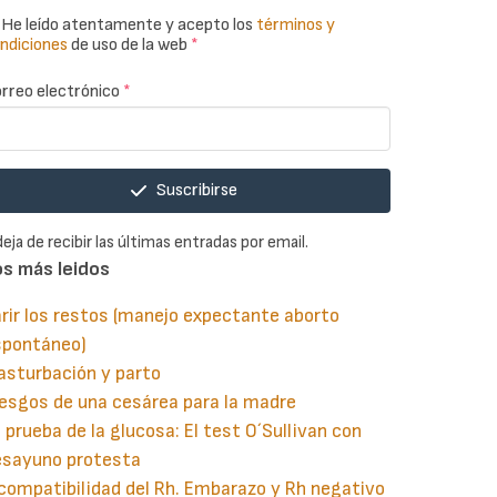
He leído atentamente y acepto los
términos y
ndiciones
de uso de la web
*
rreo electrónico
*
Suscribirse
deja de recibir las últimas entradas por email.
os más leidos
rir los restos (manejo expectante aborto
spontáneo)
asturbación y parto
esgos de una cesárea para la madre
 prueba de la glucosa: El test O´Sullivan con
esayuno protesta
compatibilidad del Rh. Embarazo y Rh negativo