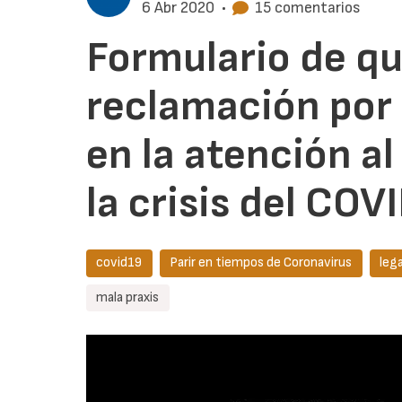
6 Abr 2020
•
15 comentarios
Formulario de qu
reclamación por 
en la atención a
la crisis del CO
covid19
Parir en tiempos de Coronavirus
lega
mala praxis