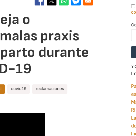
co
eja o
Co
malas praxis
l parto durante
VID-19
Y 
L
Pa
l
covid19
reclamaciones
e
M
Ri
La
d
In