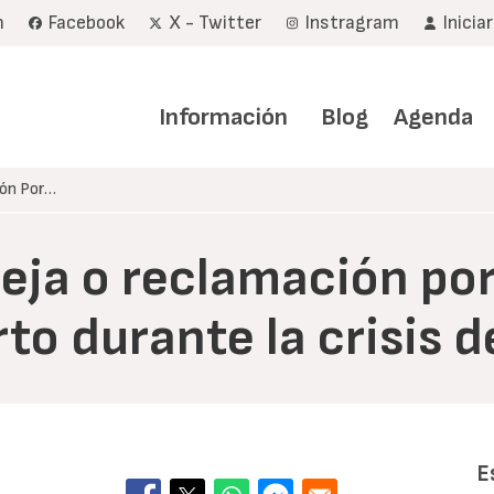
m
Facebook
X - Twitter
Instragram
Inicia
Navegación
principal
Información
Blog
Agenda
ión Por…
eja o reclamación por
rto durante la crisis
E