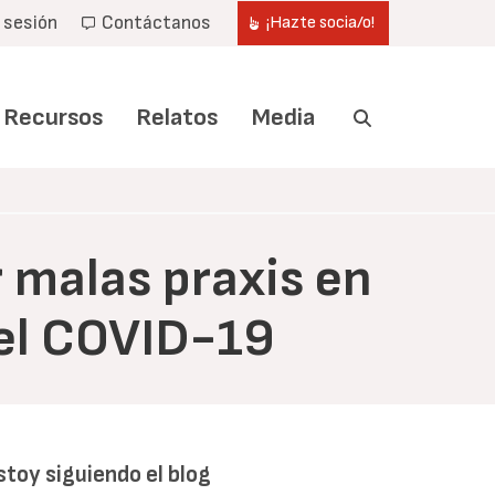
r sesión
Contáctanos
¡Hazte socia/o!
Recursos
Relatos
Media
 malas praxis en
 del COVID-19
stoy siguiendo el blog