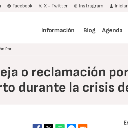
m
Facebook
X - Twitter
Instragram
Inicia
Navegación
principal
Información
Blog
Agenda
ión Por…
eja o reclamación por
rto durante la crisis
E