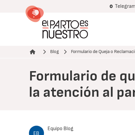
Pasar
Telegra
al
contenido
principal
Blog
Formulario de Queja o Reclamac
Ruta de navegación
Formulario de qu
la atención al pa
Equipo Blog