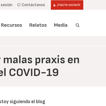
r sesión
Contáctanos
¡Hazte socia/o!
Recursos
Relatos
Media
 malas praxis en
 del COVID-19
stoy siguiendo el blog