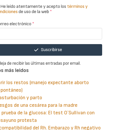
He leído atentamente y acepto los
términos y
ndiciones
de uso de la web
*
rreo electrónico
*
Suscribirse
deja de recibir las últimas entradas por email.
os más leidos
rir los restos (manejo expectante aborto
spontáneo)
asturbación y parto
esgos de una cesárea para la madre
 prueba de la glucosa: El test O´Sullivan con
esayuno protesta
compatibilidad del Rh. Embarazo y Rh negativo