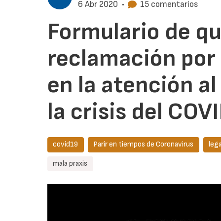
6 Abr 2020
•
15 comentarios
Formulario de qu
reclamación por 
en la atención a
la crisis del CO
covid19
Parir en tiempos de Coronavirus
lega
mala praxis