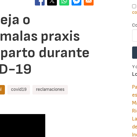
co
eja o
Co
malas praxis
l parto durante
VID-19
Y 
L
Pa
l
covid19
reclamaciones
e
M
Ri
La
d
In